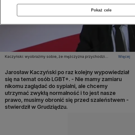
Pokaż cele
Kaczyński: wyobraźmy sobie, że mężczyzna przychodzi
Więcej
do pracy i mówi "ja nie jestem Władysław, ja jestem Zosia"
Jarosław Kaczyński po raz kolejny wypowiedział
się na temat osób LGBT+. - Nie mamy zamiaru
nikomu zaglądać do sypialni, ale chcemy
utrzymać zwykłą normalność i to jest nasze
prawo, musimy obronić się przed szaleństwem -
stwierdził w Grudziądzu.