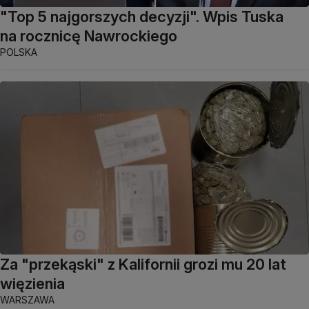
"Top 5 najgorszych decyzji". Wpis Tuska
na rocznicę Nawrockiego
POLSKA
Za "przekąski" z Kalifornii grozi mu 20 lat
więzienia
WARSZAWA