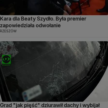
Kara dla Beaty Szydło. Była premier
zapowiedziała odwołanie
RZESZÓW
Grad "jak pięść" dziurawił dachy i wybijał