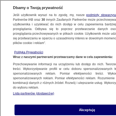
Dbamy o Twoją prywatność
Jeśli użytkownik wyrazi na to zgodę, my, nasze
podmioty stowarzys
Partnerów IAB oraz
30
innych Zaufanych Partnerów może przechowywa
użytkownika i uzyskiwać do nich dostęp w celu zapewnienia bardzi
przeglądania. Odbywa się to poprzez przetwarzanie danych os
przeglądania przechowywanych w plikach cookie. Użytkownik może udzie
POLSKA
się przetwarzaniu w oparciu o uzasadniony interes w dowolnym momencie
plików cookie i reklam”.
Jarosław Kaczyński znów mówił o osobach
Polityka Prywatności
LGBT+. "Ja nie jestem Władysław, ja jestem
Wraz z naszymi partnerami przetwarzamy dane w celu zapewnienia:
Zosia"
Przechowywanie informacji na urządzeniu lub dostęp do nich. Tworzeni
treści. Wykorzystywanie profili w celu doboru spersonalizowanych tr
26.06.2022, 16:09
spersonalizowanych reklam. Pomiar efektywności treści. Wyko
spersonalizowanych reklam. Pomiar efektywności reklam. Rozumienie o
kombinacji danych z różnych źródeł. Rozwój i ulepszanie usług. Wykor
Udostępnij
do wyboru reklam.
Lista partnerów (dostawców)
Akceptuję