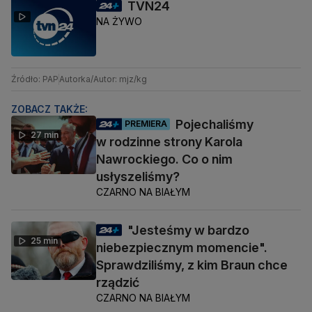
TVN24
NA ŻYWO
Źródło: PAP
Autorka/Autor: mjz/kg
ZOBACZ TAKŻE:
Pojechaliśmy
PREMIERA
27 min
w rodzinne strony Karola
Nawrockiego. Co o nim
usłyszeliśmy?
CZARNO NA BIAŁYM
"Jesteśmy w bardzo
25 min
niebezpiecznym momencie".
Sprawdziliśmy, z kim Braun chce
rządzić
CZARNO NA BIAŁYM