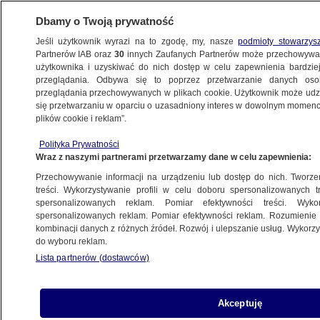
Dbamy o Twoją prywatność
Jeśli użytkownik wyrazi na to zgodę, my, nasze
podmioty stowarzys
Partnerów IAB oraz
30
innych Zaufanych Partnerów może przechowywa
użytkownika i uzyskiwać do nich dostęp w celu zapewnienia bardzi
przeglądania. Odbywa się to poprzez przetwarzanie danych os
przeglądania przechowywanych w plikach cookie. Użytkownik może udzie
POLSKA
się przetwarzaniu w oparciu o uzasadniony interes w dowolnym momencie
plików cookie i reklam”.
Migranci próbowali podpalić znak
Polityka Prywatności
graniczny na granicy z Białorusią. Jest
Wraz z naszymi partnerami przetwarzamy dane w celu zapewnienia:
nagranie
Przechowywanie informacji na urządzeniu lub dostęp do nich. Tworzeni
treści. Wykorzystywanie profili w celu doboru spersonalizowanych tr
8.05.2024, 18:38
spersonalizowanych reklam. Pomiar efektywności treści. Wyko
spersonalizowanych reklam. Pomiar efektywności reklam. Rozumienie o
kombinacji danych z różnych źródeł. Rozwój i ulepszanie usług. Wykor
Udostępnij
do wyboru reklam.
Lista partnerów (dostawców)
Akceptuję