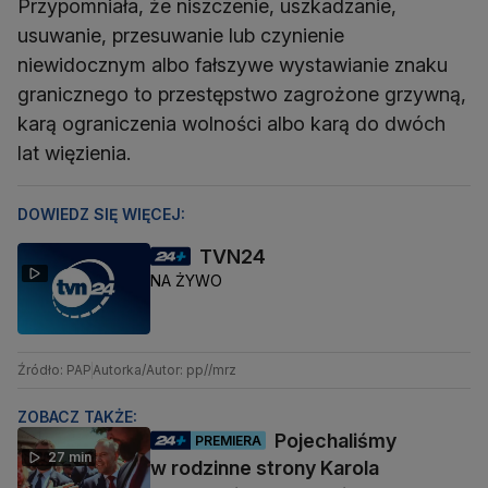
Przypomniała, że niszczenie, uszkadzanie,
usuwanie, przesuwanie lub czynienie
niewidocznym albo fałszywe wystawianie znaku
granicznego to przestępstwo zagrożone grzywną,
karą ograniczenia wolności albo karą do dwóch
lat więzienia.
DOWIEDZ SIĘ WIĘCEJ:
TVN24
NA ŻYWO
Źródło: PAP
Autorka/Autor: pp//mrz
ZOBACZ TAKŻE:
Pojechaliśmy
PREMIERA
27 min
w rodzinne strony Karola