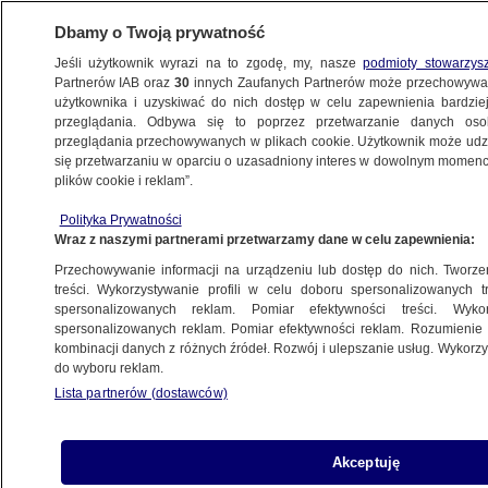
Dbamy o Twoją prywatność
Jeśli użytkownik wyrazi na to zgodę, my, nasze
podmioty stowarzys
Partnerów IAB oraz
30
innych Zaufanych Partnerów może przechowywa
użytkownika i uzyskiwać do nich dostęp w celu zapewnienia bardzi
przeglądania. Odbywa się to poprzez przetwarzanie danych os
przeglądania przechowywanych w plikach cookie. Użytkownik może udzie
POLSKA
się przetwarzaniu w oparciu o uzasadniony interes w dowolnym momencie
plików cookie i reklam”.
Gowin: Wiem ciut więcej niż reszta.
Polityka Prywatności
To nie był zamach
Wraz z naszymi partnerami przetwarzamy dane w celu zapewnienia:
Przechowywanie informacji na urządzeniu lub dostęp do nich. Tworzeni
18.12.2012, 20:25
treści. Wykorzystywanie profili w celu doboru spersonalizowanych tr
spersonalizowanych reklam. Pomiar efektywności treści. Wyko
spersonalizowanych reklam. Pomiar efektywności reklam. Rozumienie o
Udostępnij
kombinacji danych z różnych źródeł. Rozwój i ulepszanie usług. Wykor
do wyboru reklam.
Lista partnerów (dostawców)
Akceptuję