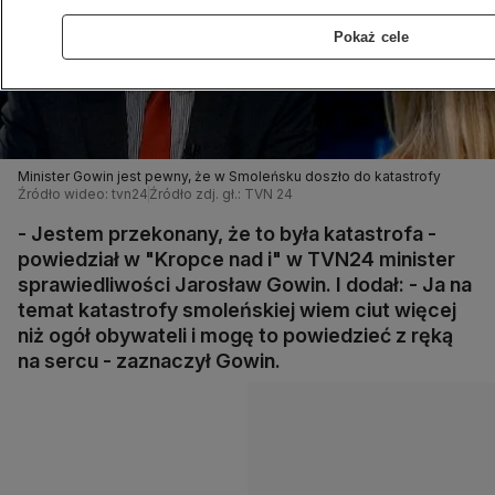
Pokaż cele
Minister Gowin jest pewny, że w Smoleńsku doszło do katastrofy
Źródło wideo: tvn24
Źródło zdj. gł.: TVN 24
- Jestem przekonany, że to była katastrofa -
powiedział w "Kropce nad i" w TVN24 minister
sprawiedliwości Jarosław Gowin. I dodał: - Ja na
temat katastrofy smoleńskiej wiem ciut więcej
niż ogół obywateli i mogę to powiedzieć z ręką
na sercu - zaznaczył Gowin.