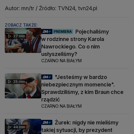
Autor: mn/tr / Źródło: TVN24, tvn24.pl
ZOBACZ TAKŻE:
Pojechaliśmy
PREMIERA
27 min
w rodzinne strony Karola
Nawrockiego. Co o nim
usłyszeliśmy?
CZARNO NA BIAŁYM
"Jesteśmy w bardzo
25 min
niebezpiecznym momencie".
Sprawdziliśmy, z kim Braun chce
rządzić
CZARNO NA BIAŁYM
Żurek: nigdy nie mieliśmy
44 min
takiej sytuacji, by prezydent