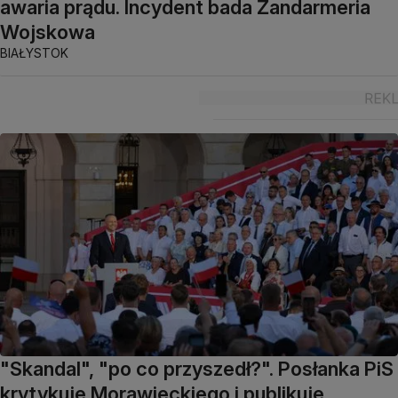
awaria prądu. Incydent bada Żandarmeria
Wojskowa
BIAŁYSTOK
"Skandal", "po co przyszedł?". Posłanka PiS
krytykuje Morawieckiego i publikuje