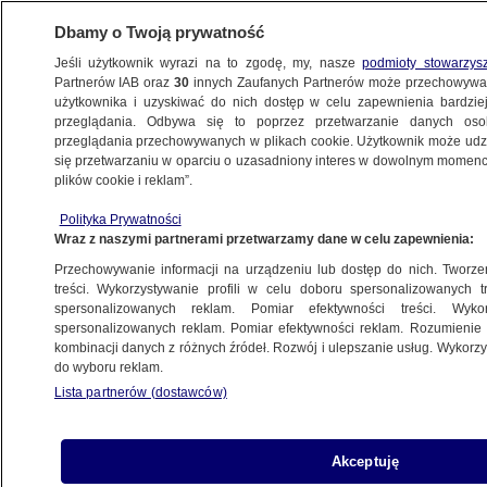
Dbamy o Twoją prywatność
Jeśli użytkownik wyrazi na to zgodę, my, nasze
podmioty stowarzys
Partnerów IAB oraz
30
innych Zaufanych Partnerów może przechowywa
użytkownika i uzyskiwać do nich dostęp w celu zapewnienia bardzi
przeglądania. Odbywa się to poprzez przetwarzanie danych os
przeglądania przechowywanych w plikach cookie. Użytkownik może udzie
POLSKA
się przetwarzaniu w oparciu o uzasadniony interes w dowolnym momencie
plików cookie i reklam”.
Działa zespół do spraw deregulacji. Berek:
Polityka Prywatności
jesteśmy gotowi, mamy pierwszy projekt
Wraz z naszymi partnerami przetwarzamy dane w celu zapewnienia:
Przechowywanie informacji na urządzeniu lub dostęp do nich. Tworzeni
22.02.2025, 10:03
treści. Wykorzystywanie profili w celu doboru spersonalizowanych tr
spersonalizowanych reklam. Pomiar efektywności treści. Wyko
spersonalizowanych reklam. Pomiar efektywności reklam. Rozumienie o
Udostępnij
kombinacji danych z różnych źródeł. Rozwój i ulepszanie usług. Wykor
do wyboru reklam.
Lista partnerów (dostawców)
Akceptuję