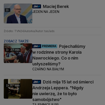
Maciej Berek
JEDEN NA JEDEN
Źródło: TVN24
Autorka/Autor: tas/ads
ZOBACZ TAKŻE:
Pojechaliśmy
PREMIERA
27 min
w rodzinne strony Karola
Nawrockiego. Co o nim
usłyszeliśmy?
CZARNO NA BIAŁYM
Dziś mija 15 lat od śmierci
57 min
Andrzeja Leppera. "Nigdy
nie uwierzę, że to było
samobójstwo"
TAJEMNICE III RP