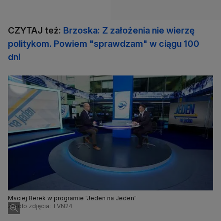
CZYTAJ też:
Brzoska: Z założenia nie wierzę
politykom. Powiem "sprawdzam" w ciągu 100
dni
Maciej Berek w programie "Jeden na Jeden"
Źródło zdjęcia: TVN24