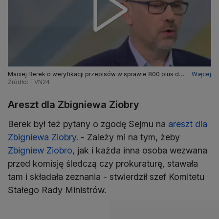
Maciej Berek o weryfikacji przepisów w sprawie 800 plus dla
Więcej
dzieci ukraińskich
Źródło: TVN24
Areszt dla Zbigniewa Ziobry
Berek był też pytany o zgodę Sejmu na
areszt dla
Zbigniewa Ziobry.
- Zależy mi na tym, żeby
Zbigniew Ziobro
, jak i każda inna osoba wezwana
przed komisję śledczą czy prokuraturę, stawała
tam i składała zeznania - stwierdził szef Komitetu
Stałego Rady Ministrów.