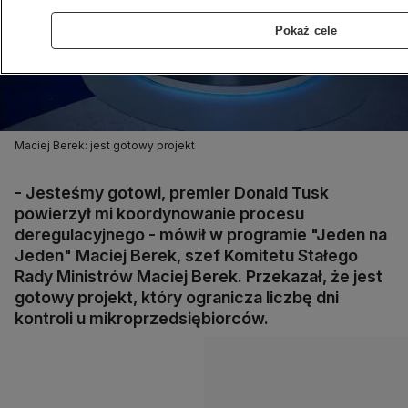
Pokaż cele
Maciej Berek: jest gotowy projekt
- Jesteśmy gotowi, premier Donald Tusk
powierzył mi koordynowanie procesu
deregulacyjnego - mówił w programie "Jeden na
Jeden" Maciej Berek, szef Komitetu Stałego
Rady Ministrów Maciej Berek. Przekazał, że jest
gotowy projekt, który ogranicza liczbę dni
kontroli u mikroprzedsiębiorców.