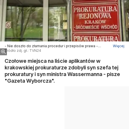
- Nie doszło do złamania procedur i przepisów prawa -
Więcej
zapewnia sędzia Sławomir Różycki z wydziału informacji MS
Źródło zdj. gł.: TVN24
Czołowe miejsca na liście aplikantów w
krakowskiej prokuraturze zdobyli syn szefa tej
prokuratury i syn ministra Wassermanna - pisze
"Gazeta Wyborcza".