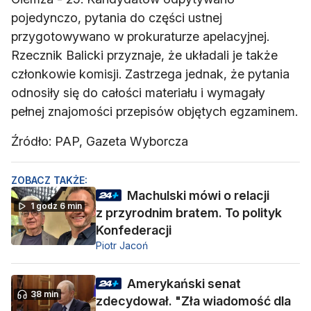
pojedynczo, pytania do części ustnej
przygotowywano w prokuraturze apelacyjnej.
Rzecznik Balicki przyznaje, że układali je także
członkowie komisji. Zastrzega jednak, że pytania
odnosiły się do całości materiału i wymagały
pełnej znajomości przepisów objętych egzaminem.
Źródło: PAP, Gazeta Wyborcza
ZOBACZ TAKŻE:
Machulski mówi o relacji
1 godz 6 min
z przyrodnim bratem. To polityk
Konfederacji
Piotr Jacoń
Amerykański senat
38 min
zdecydował. "Zła wiadomość dla