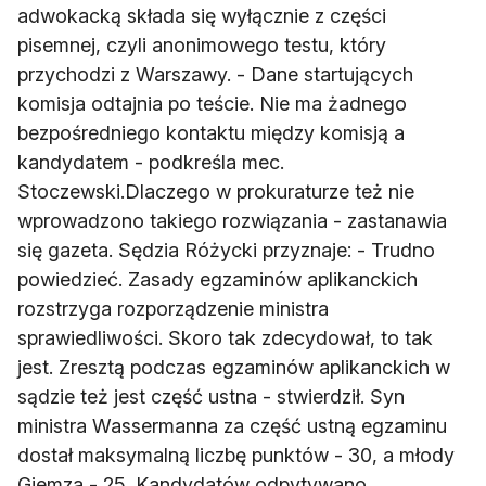
adwokacką składa się wyłącznie z części
pisemnej, czyli anonimowego testu, który
przychodzi z Warszawy. - Dane startujących
komisja odtajnia po teście. Nie ma żadnego
bezpośredniego kontaktu między komisją a
kandydatem - podkreśla mec.
Stoczewski.Dlaczego w prokuraturze też nie
wprowadzono takiego rozwiązania - zastanawia
się gazeta. Sędzia Różycki przyznaje: - Trudno
powiedzieć. Zasady egzaminów aplikanckich
rozstrzyga rozporządzenie ministra
sprawiedliwości. Skoro tak zdecydował, to tak
jest. Zresztą podczas egzaminów aplikanckich w
sądzie też jest część ustna - stwierdził. Syn
ministra Wassermanna za część ustną egzaminu
dostał maksymalną liczbę punktów - 30, a młody
Giemza - 25. Kandydatów odpytywano