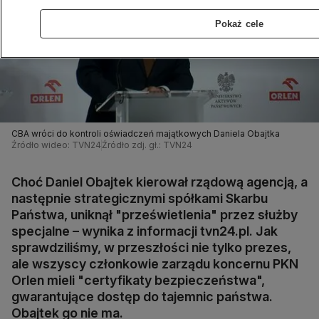
Pokaż cele
CBA wróci do kontroli oświadczeń majątkowych Daniela Obajtka
Źródło wideo: TVN24
Źródło zdj. gł.: TVN24
Choć Daniel Obajtek kierował rządową agencją, a
następnie strategicznymi spółkami Skarbu
Państwa, uniknął "prześwietlenia" przez służby
specjalne – wynika z informacji tvn24.pl. Jak
sprawdziliśmy, w przeszłości nie tylko prezes,
ale wszyscy członkowie zarządu koncernu PKN
Orlen mieli "certyfikaty bezpieczeństwa",
gwarantujące dostęp do tajemnic państwa.
Obajtek go nie ma.