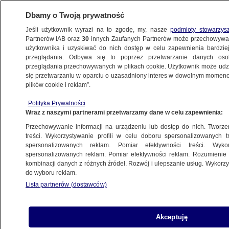
Dbamy o Twoją prywatność
Jeśli użytkownik wyrazi na to zgodę, my, nasze
podmioty stowarzys
Partnerów IAB oraz
30
innych Zaufanych Partnerów może przechowywa
użytkownika i uzyskiwać do nich dostęp w celu zapewnienia bardzi
przeglądania. Odbywa się to poprzez przetwarzanie danych os
przeglądania przechowywanych w plikach cookie. Użytkownik może udzie
POLSKA
się przetwarzaniu w oparciu o uzasadniony interes w dowolnym momencie
plików cookie i reklam”.
Daniel Obajtek nie przeszedł
Polityka Prywatności
przez "wirówkę", nie ma dostępu
Wraz z naszymi partnerami przetwarzamy dane w celu zapewnienia:
do tajemnic państwowych
Przechowywanie informacji na urządzeniu lub dostęp do nich. Tworzeni
treści. Wykorzystywanie profili w celu doboru spersonalizowanych tr
18.05.2021, 12:33
spersonalizowanych reklam. Pomiar efektywności treści. Wyko
spersonalizowanych reklam. Pomiar efektywności reklam. Rozumienie o
kombinacji danych z różnych źródeł. Rozwój i ulepszanie usług. Wykor
Udostępnij
do wyboru reklam.
Lista partnerów (dostawców)
Akceptuję