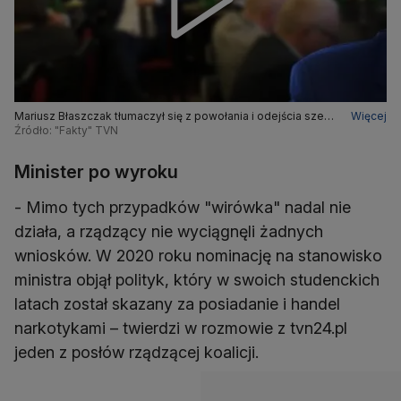
Mariusz Błaszczak tłumaczył się z powołania i odejścia szefa
Więcej
KGP (materiał z lutego 2016 roku)
Źródło: "Fakty" TVN
Minister po wyroku
- Mimo tych przypadków "wirówka" nadal nie
działa, a rządzący nie wyciągnęli żadnych
wniosków. W 2020 roku nominację na stanowisko
ministra objął polityk, który w swoich studenckich
latach został skazany za posiadanie i handel
narkotykami – twierdzi w rozmowie z tvn24.pl
jeden z posłów rządzącej koalicji.