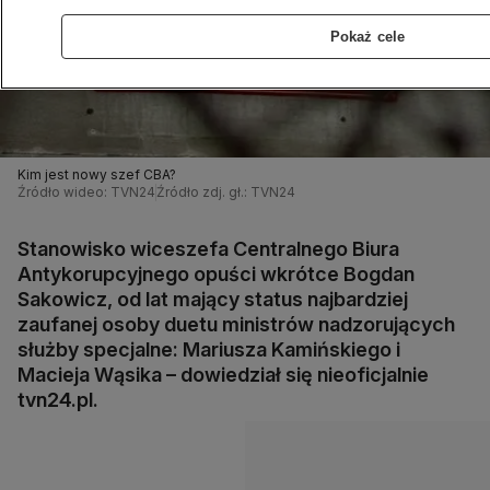
Pokaż cele
Kim jest nowy szef CBA?
Źródło wideo: TVN24
Źródło zdj. gł.: TVN24
Stanowisko wiceszefa Centralnego Biura
Antykorupcyjnego opuści wkrótce Bogdan
Sakowicz, od lat mający status najbardziej
zaufanej osoby duetu ministrów nadzorujących
służby specjalne: Mariusza Kamińskiego i
Macieja Wąsika – dowiedział się nieoficjalnie
tvn24.pl.