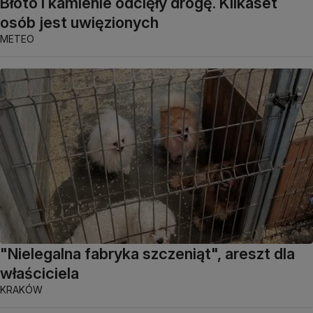
Błoto i kamienie odcięły drogę. Kilkaset
osób jest uwięzionych
METEO
"Nielegalna fabryka szczeniąt", areszt dla
właściciela
KRAKÓW