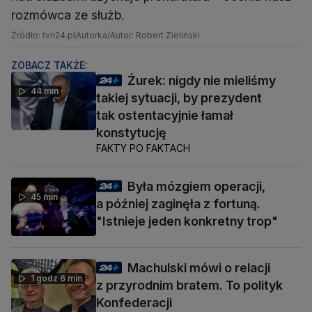
rozmówca ze służb.
Źródło: tvn24.pl
Autorka/Autor: Robert Zieliński
ZOBACZ TAKŻE:
Żurek: nigdy nie mieliśmy
44 min
takiej sytuacji, by prezydent
tak ostentacyjnie łamał
konstytucję
FAKTY PO FAKTACH
Była mózgiem operacji,
45 min
a później zaginęła z fortuną.
"Istnieje jeden konkretny trop"
Machulski mówi o relacji
1 godz 6 min
z przyrodnim bratem. To polityk
Konfederacji