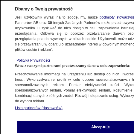
Dbamy o Twoją prywatność
Jeśli użytkownik wyrazi na to zgodę, my, nasze
podmioty stowarzys
Partnerów IAB oraz
30
innych Zaufanych Partnerów może przechowywa
użytkownika i uzyskiwać do nich dostęp w celu zapewnienia bardzi
przeglądania. Odbywa się to poprzez przetwarzanie danych os
przeglądania przechowywanych w plikach cookie. Użytkownik może udzie
POLSKA
się przetwarzaniu w oparciu o uzasadniony interes w dowolnym momencie
plików cookie i reklam”.
Odchodzi "szara eminencja" Centralnego
Polityka Prywatności
Biura Antykorupcyjnego
Wraz z naszymi partnerami przetwarzamy dane w celu zapewnienia:
Przechowywanie informacji na urządzeniu lub dostęp do nich. Tworzeni
7.01.2021, 16:46
treści. Wykorzystywanie profili w celu doboru spersonalizowanych tr
spersonalizowanych reklam. Pomiar efektywności treści. Wyko
spersonalizowanych reklam. Pomiar efektywności reklam. Rozumienie o
Udostępnij
kombinacji danych z różnych źródeł. Rozwój i ulepszanie usług. Wykor
do wyboru reklam.
Lista partnerów (dostawców)
Akceptuję