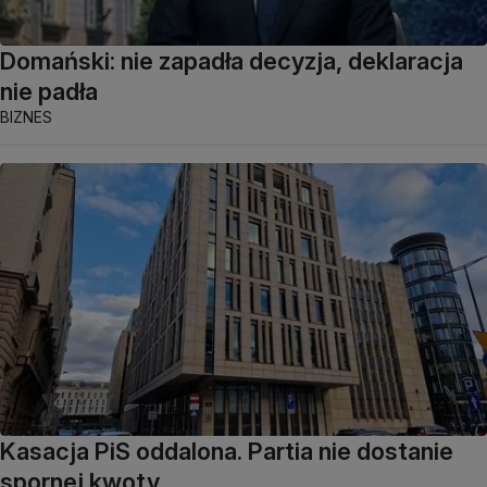
Domański: nie zapadła decyzja, deklaracja
nie padła
BIZNES
Kasacja PiS oddalona. Partia nie dostanie
spornej kwoty