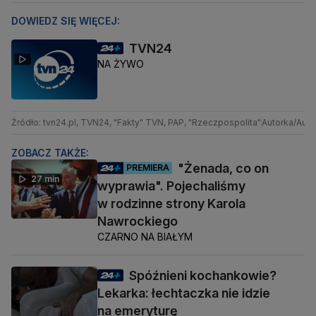
DOWIEDZ SIĘ WIĘCEJ:
TVN24
NA ŻYWO
Źródło: tvn24.pl, TVN24, "Fakty" TVN, PAP, "Rzeczpospolita"
Autorka/Autor
ZOBACZ TAKŻE:
"Żenada, co on
PREMIERA
27 min
wyprawia". Pojechaliśmy
w rodzinne strony Karola
Nawrockiego
CZARNO NA BIAŁYM
Spóźnieni kochankowie?
Lekarka: łechtaczka nie idzie
na emeryturę