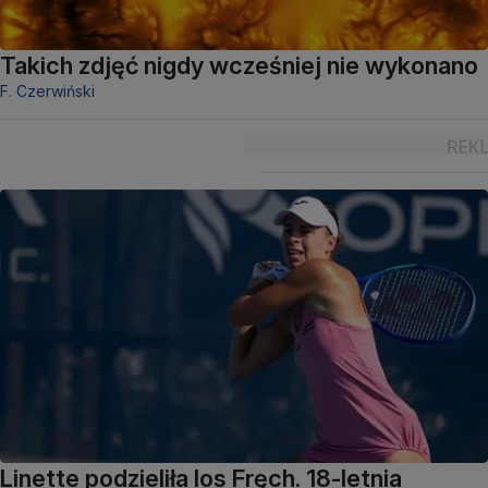
Takich zdjęć nigdy wcześniej nie wykonano
F. Czerwiński
Linette podzieliła los Fręch. 18-letnia