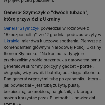
w piątek przed południem.
Generał Szymczyk o "dwóch tubach",
które przywiózł z Ukrainy
Generał Szymczyk
powiedział w rozmowie z
"Rzeczpospolitą", że 12 grudnia, podczas wizyty w
Ukrainie
, miał dwa kluczowe spotkania. Pierwsze z
komendantem głównym Narodowej Policji Ukrainy
Ihorem Kłymenko. "Na koniec tradycyjnie
przekazaliśmy sobie prezenty. Ja darowałem panu
generałowi skromny policyjny gadżet – portfel,
długopis, wizytownik i butelkę polskiego alkoholu.
Pan generał wręczył mi tubę po granatniku, która –
jak powiedział – jest tubą zużytą, pustą,
bezpieczną, przerobioną na głośnik, z którego
można korzystać przez Bluetooth" - powiedział
szef KGP.