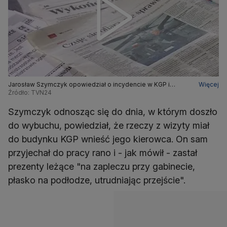
Jarosław Szymczyk opowiedział o incydencie w KGP i
Więcej
przywiezieniu prezentów z Ukrainy
Źródło: TVN24
Szymczyk odnosząc się do dnia, w którym doszło
do wybuchu, powiedział, że rzeczy z wizyty miał
do budynku KGP wnieść jego kierowca. On sam
przyjechał do pracy rano i - jak mówił - zastał
prezenty leżące "na zapleczu przy gabinecie,
płasko na podłodze, utrudniając przejście".