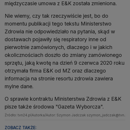
międzyczasie umowa z E&K została zmieniona.
Nie wiemy, czy tak rzeczywiście jest, bo do
momentu publikacji tego tekstu Ministerstwo
Zdrowia nie odpowiedziało na pytania, skąd w
dostawach pojawiły się respiratory inne od
pierwotnie zamówionych, dlaczego i w jakich
okolicznościach doszło do zmiany zamówionego
sprzętu, jaką kwotę na dzień 9 czerwca 2020 roku
otrzymała firma E&K od MZ oraz dlaczego
informacja na stronie resortu zdrowia zawiera
mylne dane.
O sprawie kontraktu Ministerstwa Zdrowia z E&K
pisze także środowa "Gazeta Wyborcza".
Źródło: tvn24.pl
Autorka/Autor: Szymon Jadczak szymon_jadczak@tvn.pl
ZOBACZ TAKŻE: