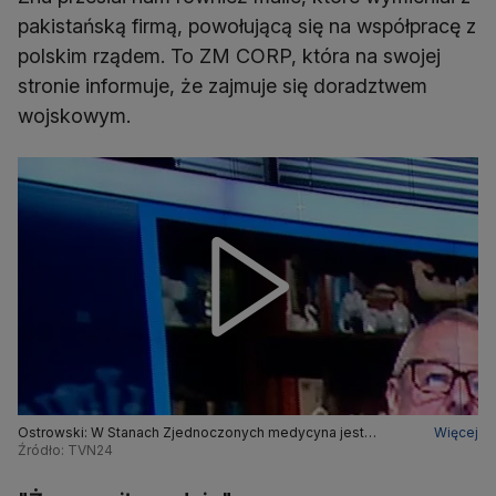
pakistańską firmą, powołującą się na współpracę z
polskim rządem. To ZM CORP, która na swojej
stronie informuje, że zajmuje się doradztwem
wojskowym.
Ostrowski: W Stanach Zjednoczonych medycyna jest
Więcej
prywatna, respiratorów jest dużo. Nie dyskryminuje się też z
Źródło: TVN24
powodu wieku