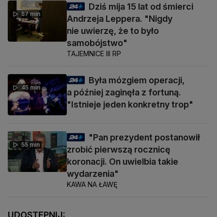
Dziś mija 15 lat od śmierci
57 min
Andrzeja Leppera. "Nigdy
nie uwierzę, że to było
samobójstwo"
TAJEMNICE III RP
Była mózgiem operacji,
45 min
a później zaginęła z fortuną.
"Istnieje jeden konkretny trop"
"Pan prezydent postanowił
55 min
zrobić pierwszą rocznicę
koronacji. On uwielbia takie
wydarzenia"
KAWA NA ŁAWĘ
UDOSTĘPNIJ: