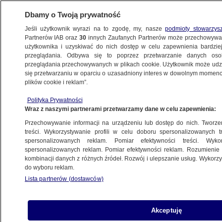
Dbamy o Twoją prywatność
Jeśli użytkownik wyrazi na to zgodę, my, nasze
podmioty stowarzys
Partnerów IAB oraz
30
innych Zaufanych Partnerów może przechowywa
użytkownika i uzyskiwać do nich dostęp w celu zapewnienia bardzi
przeglądania. Odbywa się to poprzez przetwarzanie danych os
przeglądania przechowywanych w plikach cookie. Użytkownik może udzie
POLSKA
się przetwarzaniu w oparciu o uzasadniony interes w dowolnym momencie
plików cookie i reklam”.
200 mln zł za respiratory. Handlarz bronią
Polityka Prywatności
z Polski i dostawcy, którzy o nim
Wraz z naszymi partnerami przetwarzamy dane w celu zapewnienia:
nie słyszeli
Przechowywanie informacji na urządzeniu lub dostęp do nich. Tworzeni
treści. Wykorzystywanie profili w celu doboru spersonalizowanych tr
10.06.2020, 08:23
spersonalizowanych reklam. Pomiar efektywności treści. Wyko
spersonalizowanych reklam. Pomiar efektywności reklam. Rozumienie o
kombinacji danych z różnych źródeł. Rozwój i ulepszanie usług. Wykor
Udostępnij
do wyboru reklam.
Lista partnerów (dostawców)
Akceptuję