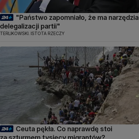
"Państwo zapomniało, że ma narzędzia
delegalizacji partii"
TERLIKOWSKI. ISTOTA RZECZY
Ceuta pękła. Co naprawdę stoi
za szturmem tysięcy migrantów?