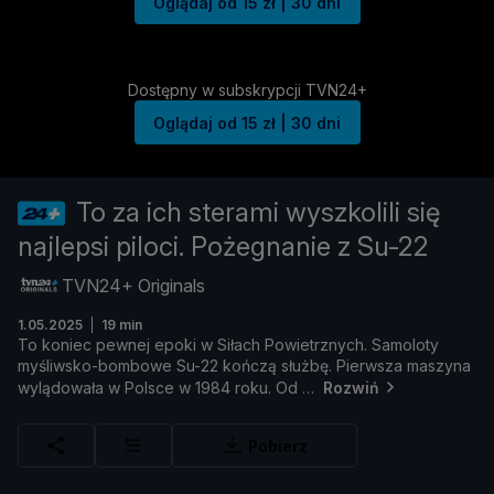
Oglądaj od 15 zł | 30 dni
Dostępny w subskrypcji TVN24+
Oglądaj od 15 zł | 30 dni
To za ich sterami wyszkolili się
najlepsi piloci. Pożegnanie z Su-22
TVN24+ Originals
1.05.2025
19 min
To
koniec
pewnej
epoki
w
Sił
ach
Powietrznych.
Samoloty
myś
liwsko-
bombowe
Su-
22
koń
czą
sł
uż
bę.
Pierwsza
maszyna
wylą
dował
a
w
Polsce
w
1984
roku.
Od
Rozwiń
Pobierz