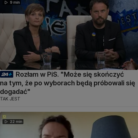
9 min
Rozłam w PiS. "Może się skończyć
na tym, że po wyborach będą próbowali się
dogadać"
TAK JEST
22 min