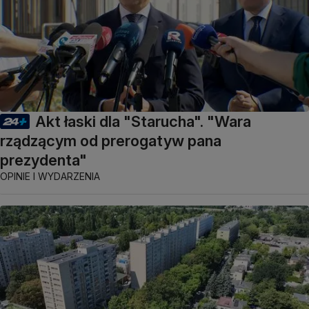
Akt łaski dla "Starucha". "Wara
rządzącym od prerogatyw pana
prezydenta"
OPINIE I WYDARZENIA