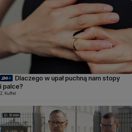
Dlaczego w upał puchną nam stopy
i palce?
Z. Kuffel
8 min