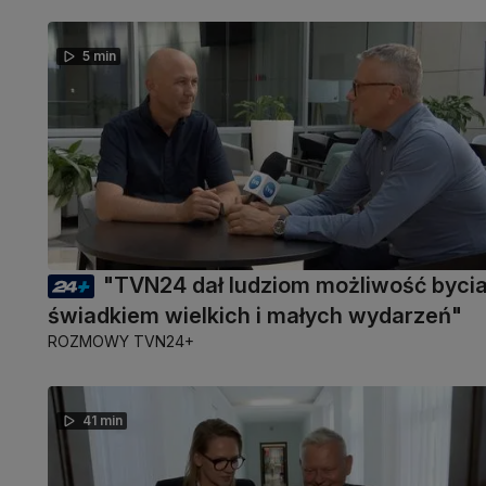
5 min
"TVN24 dał ludziom możliwość byci
świadkiem wielkich i małych wydarzeń"
ROZMOWY TVN24+
41 min