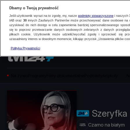
Dbamy o Twoją prywatność
Jeśli użytkownik wyrazi na to zgodę, my, nasze
podmioty stowarzyszone
i naszych
IAB oraz
30
innych Zaufanych Partnerów może przechowywać dane osobowe na ur
uzyskiwać do nich dostęp w celu zapewnienia bardziej spersonalizowanego sposo
się to poprzez przetwarzanie danych osobowych zebranych z danych przegląd
plikach cookie. Użytkownik może udzielić/wycofać zgodę i sprzeciwić się pr
uzasadniony interes w dowolnym momencie, klikając przycisk „Ustawienia plików cook
Polityka Prywatności
Na żywo
Programy
Filmy dokumentalne
Podcasty
Artykuły
N
Szeryfka
Czarno na białym