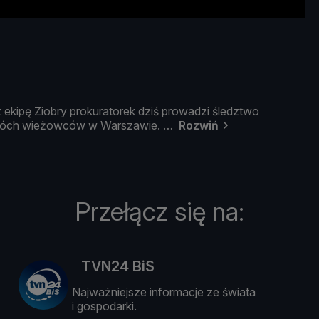
z
ekipę
Ziobry
prokuratorek
dziś
prowadzi ś
ledztwo
ó
ch
wież
owcó
w
w
Warszawie.
Rozwiń
Przełącz się na:
TVN24 BiS
Najważniejsze informacje ze świata
i gospodarki.