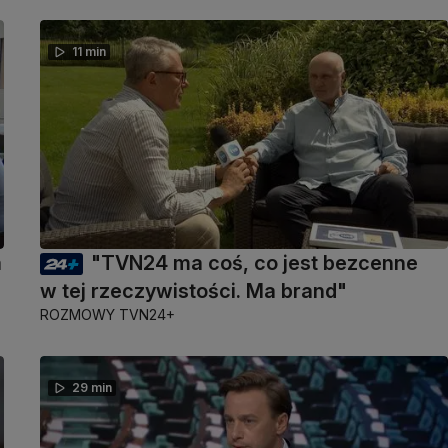
11 min
a
"TVN24 ma coś, co jest bezcenne
w tej rzeczywistości. Ma brand"
ROZMOWY TVN24+
29 min