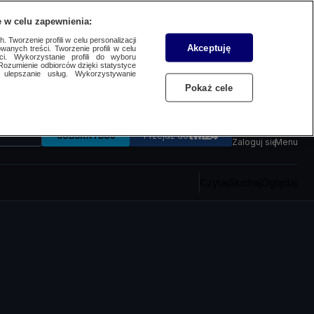
 w celu zapewnienia:
 Tworzenie profili w celu personalizacji
Akceptuję
wanych treści. Tworzenie profili w celu
ci. Wykorzystanie profili do wyboru
Rozumienie odbiorców dzięki statystyce
ulepszanie usług. Wykorzystywanie
Pokaż cele
SUBSKRYBUJ
Przejdź do
Zaloguj się
Menu
Czytaj
Słuchaj
Oglądaj