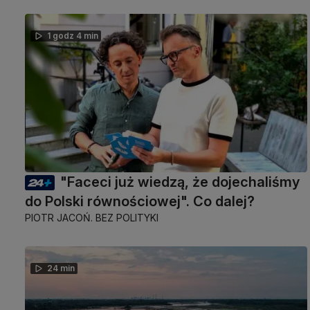
1 godz 4 min
"Faceci już wiedzą, że dojechaliśmy
do Polski równościowej". Co dalej?
PIOTR JACOŃ. BEZ POLITYKI
24 min