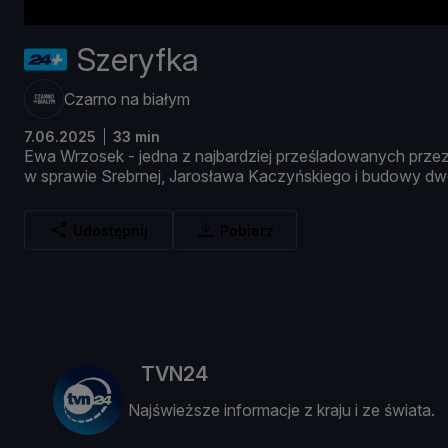
Szeryfka
Czarno na białym
7.06.2025
33 min
Ewa
Wrzosek -
jedna
z
najbardziej
prześ
ladowanych
prze
w
sprawie
Srebrnej,
Jarosł
awa
Kaczyń
skiego
i
budowy
dw
Udostępnij
Pobierz
TVN24
Najświeższe informacje z kraju i ze świata.