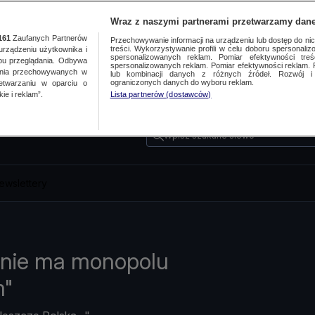
Wraz z naszymi partnerami przetwarzamy dane
161
Zaufanych Partnerów
Przechowywanie informacji na urządzeniu lub dostęp do nich.
treści. Wykorzystywanie profili w celu doboru spersonalizo
ządzeniu użytkownika i
spersonalizowanych reklam. Pomiar efektywności treś
bu przeglądania. Odbywa
spersonalizowanych reklam. Pomiar efektywności reklam. 
ania przechowywanych w
lub kombinacji danych z różnych źródeł. Rozwój i 
ograniczonych danych do wyboru reklam.
zetwarzaniu w oparciu o
ie i reklam”.
Lista partnerów (dostawców)
Wpisz szukane słowo
ewslettery
 nie ma monopolu
m"