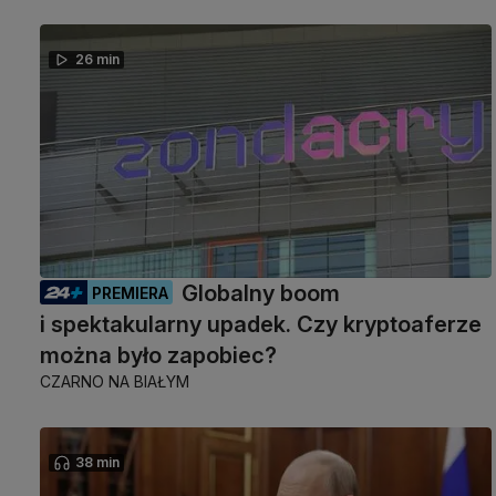
26 min
Globalny boom
PREMIERA
i spektakularny upadek. Czy kryptoaferze
można było zapobiec?
CZARNO NA BIAŁYM
38 min