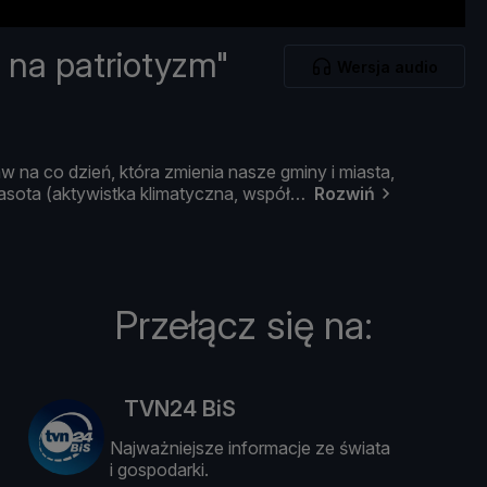
 na patriotyzm"
Wersja audio
aw
na
co
dzień,
któ
ra
zmienia
nasze
gminy
i
miasta,
asota (
aktywistka
klimatyczna,
współ
Rozwiń
Przełącz się na:
TVN24 BiS
Najważniejsze informacje ze świata
i gospodarki.