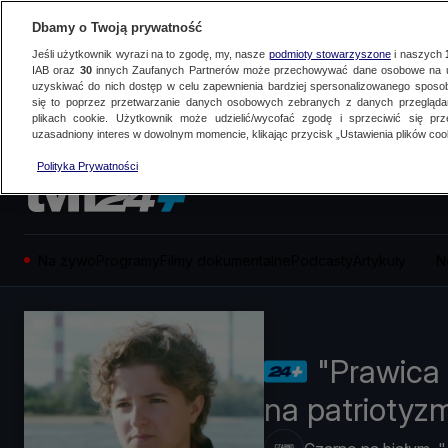
Dbamy o Twoją prywatność
Jeśli użytkownik wyrazi na to zgodę, my, nasze
podmioty stowarzyszone
i naszych
IAB oraz
30
innych Zaufanych Partnerów może przechowywać dane osobowe na ur
uzyskiwać do nich dostęp w celu zapewnienia bardziej spersonalizowanego sposo
się to poprzez przetwarzanie danych osobowych zebranych z danych przegląd
plikach cookie. Użytkownik może udzielić/wycofać zgodę i sprzeciwić się pr
uzasadniony interes w dowolnym momencie, klikając przycisk „Ustawienia plików cook
Polityka Prywatności
Na żywo
Programy
Filmy dokumentalne
Podcasty
Artykuły
N
"Prawica
na patriotyz