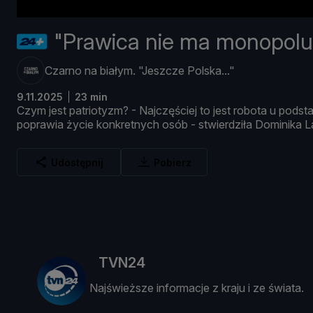
"Prawica nie ma monopolu
Czarno na białym. "Jeszcze Polska..."
9.11.2025
23 min
Czym
jest
patriotyzm? -
Najczęś
ciej
to
jest
robota
u
podst
poprawia ż
ycie
konkretnych
osó
b -
stwierdził
a
Dominika
L
Udostępnij
Pobierz
TVN24
Najświeższe informacje z kraju i ze świata.