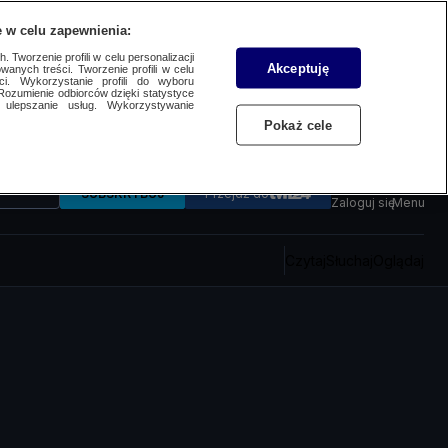
 w celu zapewnienia:
 Tworzenie profili w celu personalizacji
Akceptuję
wanych treści. Tworzenie profili w celu
ci. Wykorzystanie profili do wyboru
Rozumienie odbiorców dzięki statystyce
ulepszanie usług. Wykorzystywanie
Pokaż cele
SUBSKRYBUJ
Przejdź do
Zaloguj się
Menu
Czytaj
Słuchaj
Oglądaj