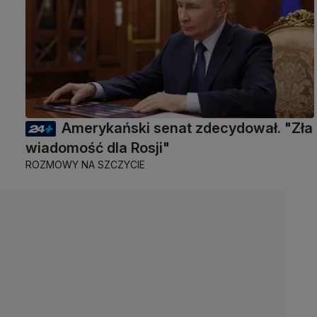
Amerykański senat zdecydował. "Zła
wiadomość dla Rosji"
ROZMOWY NA SZCZYCIE