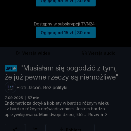
Oglądaj od 15 zł | 30 dni
Dostępny w subskrypcji TVN24+
Oglądaj od 15 zł | 30 dni
Wersja wideo
Wersja audio
"Musiałam się pogodzić z tym,
że już pewne rzeczy są niemożliwe"
Piotr Jacoń. Bez polityki
7.09.2025
57 min
Endometrioza
dotyka
kobiety
w
bardzo
róż
nym
wieku
i
z
bardzo
róż
nym
doś
wiadczeniem.
Jestem
bardzo
uprzywilejowana.
Mam
dwoje
dzieci,
któ
Rozwiń
Pobierz