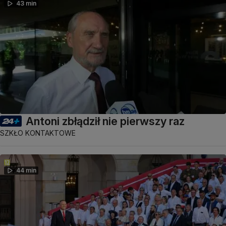
43 min
Antoni zbłądził nie pierwszy raz
SZKŁO KONTAKTOWE
44 min