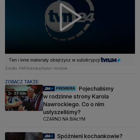
Ten i inne materiały obejrzysz w subskrypcji
Źródło: PAP
Autorka/Autor: mm/tok
ZOBACZ TAKŻE:
Pojechaliśmy
PREMIERA
27 min
w rodzinne strony Karola
Nawrockiego. Co o nim
usłyszeliśmy?
CZARNO NA BIAŁYM
Spóźnieni kochankowie?