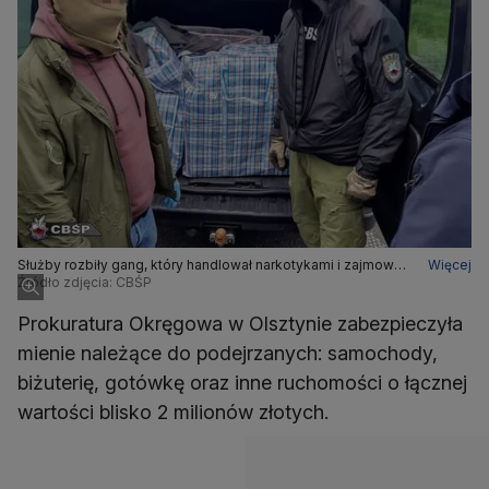
Służby rozbiły gang, który handlował narkotykami i zajmował
Więcej
się włamaniami
Źródło zdjęcia: CBŚP
Prokuratura Okręgowa w Olsztynie zabezpieczyła
mienie należące do podejrzanych: samochody,
biżuterię, gotówkę oraz inne ruchomości o łącznej
wartości blisko 2 milionów złotych.