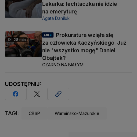
Lekarka: łechtaczka nie idzie
na emeryturę
Agata Daniluk
Prokuratura wzięła się
28 min
za człowieka Kaczyńskiego. Już
nie "wszystko mogę" Daniel
Obajtek?
CZARNO NA BIAŁYM
UDOSTĘPNIJ:
TAGI:
CBŚP
Warmińsko-Mazurskie