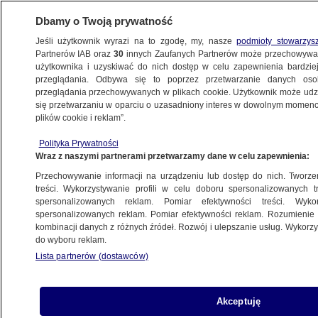
Dbamy o Twoją prywatność
Jeśli użytkownik wyrazi na to zgodę, my, nasze
podmioty stowarzys
Partnerów IAB oraz
30
innych Zaufanych Partnerów może przechowywa
użytkownika i uzyskiwać do nich dostęp w celu zapewnienia bardzi
przeglądania. Odbywa się to poprzez przetwarzanie danych os
przeglądania przechowywanych w plikach cookie. Użytkownik może udzie
OLSZTYN
się przetwarzaniu w oparciu o uzasadniony interes w dowolnym momencie
plików cookie i reklam”.
Służby rozbiły gang. Kradli i handlowali
Polityka Prywatności
narkotykami
Wraz z naszymi partnerami przetwarzamy dane w celu zapewnienia:
Przechowywanie informacji na urządzeniu lub dostęp do nich. Tworzeni
23.10.2025, 12:39
treści. Wykorzystywanie profili w celu doboru spersonalizowanych tr
spersonalizowanych reklam. Pomiar efektywności treści. Wyko
Posłuchaj artykułu
spersonalizowanych reklam. Pomiar efektywności reklam. Rozumienie o
Czyta lektor AI
kombinacji danych z różnych źródeł. Rozwój i ulepszanie usług. Wykor
do wyboru reklam.
Lista partnerów (dostawców)
Akceptuję