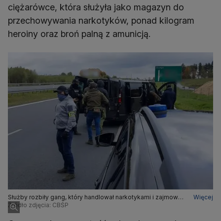
ciężarówce, która służyła jako magazyn do
przechowywania narkotyków, ponad kilogram
heroiny oraz broń palną z amunicją.
Służby rozbiły gang, który handlował narkotykami i zajmował
Więcej
się włamaniami
Źródło zdjęcia: CBŚP