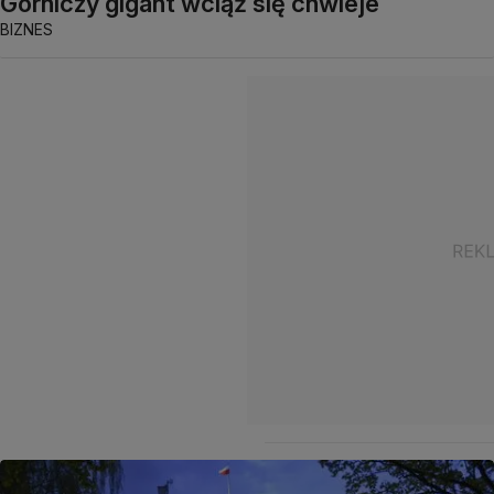
Górniczy gigant wciąż się chwieje
BIZNES