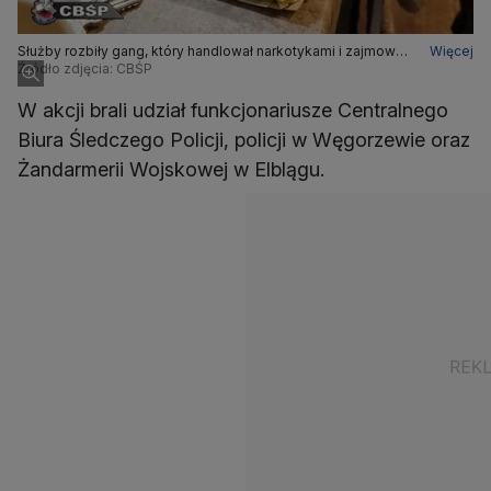
Służby rozbiły gang, który handlował narkotykami i zajmował
Więcej
się włamaniami
Źródło zdjęcia: CBŚP
W akcji brali udział funkcjonariusze Centralnego
Biura Śledczego Policji, policji w Węgorzewie oraz
Żandarmerii Wojskowej w Elblągu.