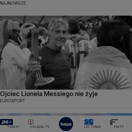
NAJNOWSZE
Ojciec Lionela Messiego nie żyje
EUROSPORT
TVN24+
OGLĄDAJ TV
LAT TVN24
FAKTY