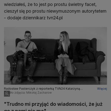
wiedziałeś, że to jest po prostu świetny facet,
cieszył się po prostu niewymuszonym autorytetem
- dodaje dziennikarz tvn24.pl
Radosław Pasterczyk z reporterką TVN24 Katarzyną
Więcej
Pasikowską-Poczopko
Źródło zdjęcia: Mikołaj Zacharow
"Trudno mi przyjąć do wiadomości, że już