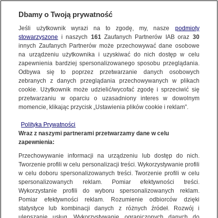
Dbamy o Twoją prywatność
SUBSKRYBUJ
Jeśli użytkownik wyrazi na to zgodę, my, nasze
podmioty
stowarzyszone
i naszych
161
Zaufanych Partnerów IAB oraz
30
ŁÓDŹ
innych Zaufanych Partnerów może przechowywać dane osobowe
na urządzeniu użytkownika i uzyskiwać do nich dostęp w celu
Zmarł Radosław Pasterczyk, wieloletni
zapewnienia bardziej spersonalizowanego sposobu przeglądania.
operator TVN. Miał 46 lat
Odbywa się to poprzez przetwarzanie danych osobowych
zebranych z danych przeglądania przechowywanych w plikach
cookie. Użytkownik może udzielić/wycofać zgodę i sprzeciwić się
Zespół autorów
przetwarzaniu w oparciu o uzasadniony interes w dowolnym
momencie, klikając przycisk „Ustawienia plików cookie i reklam”.
25.05.2026, 11:50
Polityka Prywatności
Wraz z naszymi partnerami przetwarzamy dane w celu
Posłuchaj artykułu
zapewnienia:
Czyta lektor AI
Przechowywanie informacji na urządzeniu lub dostęp do nich.
Tworzenie profili w celu personalizacji treści. Wykorzystywanie profili
w celu doboru spersonalizowanych treści. Tworzenie profili w celu
spersonalizowanych reklam. Pomiar efektywności treści.
Wykorzystanie profili do wyboru spersonalizowanych reklam.
Pomiar efektywności reklam. Rozumienie odbiorców dzięki
statystyce lub kombinacji danych z różnych źródeł. Rozwój i
ulepszanie usług. Wykorzystywanie ograniczonych danych do