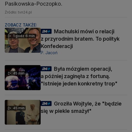
Pasikowska-Poczopko.
Źródło: tvn24.pl
ZOBACZ TAKŻE:
Machulski mówi o relacji
1 godz 6 min
z przyrodnim bratem. To polityk
Konfederacji
P. Jacoń
Była mózgiem operacji,
45 min
a później zaginęła z fortuną.
"Istnieje jeden konkretny trop"
Groziła Wojtyle, że "będzie
45 min
się w piekle smażył"