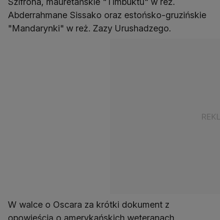
Szifrona, mauretańskie "Timbuktu" w reż.
Abderrahmane Sissako oraz estońsko-gruzińskie
"Mandarynki" w reż. Zazy Urushadzego.
W walce o Oscara za krótki dokument z
opowieścią o amerykańskich weteranach