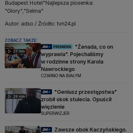
Budapest Hotel"Najlepsza piosenka:
"Glory","Selma"
Autor: adso / Źródło: tvn24.pl
ZOBACZ TAKŻE:
"Żenada, co on
PREMIERA
27 min
wyprawia". Pojechaliśmy
w rodzinne strony Karola
Nawrockiego
CZARNO NA BIAŁYM
"Geniusz przestępstwa"
28 min
zrobił skok stulecia. Opuścił
więzienie
SUPERWIZJER
Zawsze obok Kaczyńskiego.