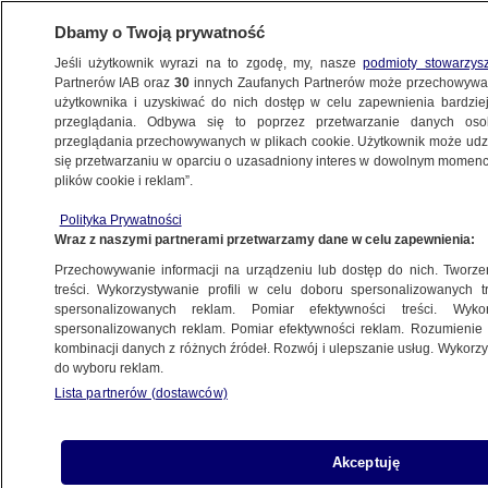
Dbamy o Twoją prywatność
Jeśli użytkownik wyrazi na to zgodę, my, nasze
podmioty stowarzys
Partnerów IAB oraz
30
innych Zaufanych Partnerów może przechowywa
użytkownika i uzyskiwać do nich dostęp w celu zapewnienia bardzi
przeglądania. Odbywa się to poprzez przetwarzanie danych os
przeglądania przechowywanych w plikach cookie. Użytkownik może udzie
KULTURA I STYL
się przetwarzaniu w oparciu o uzasadniony interes w dowolnym momencie
plików cookie i reklam”.
Oscar dla "Idy", "Birdman" najlepszym
Polityka Prywatności
filmem
Wraz z naszymi partnerami przetwarzamy dane w celu zapewnienia:
Przechowywanie informacji na urządzeniu lub dostęp do nich. Tworzeni
23.02.2015, 06:57
treści. Wykorzystywanie profili w celu doboru spersonalizowanych tr
spersonalizowanych reklam. Pomiar efektywności treści. Wyko
spersonalizowanych reklam. Pomiar efektywności reklam. Rozumienie o
Udostępnij
kombinacji danych z różnych źródeł. Rozwój i ulepszanie usług. Wykor
do wyboru reklam.
Lista partnerów (dostawców)
Akceptuję