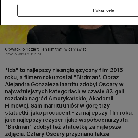
Pokaż cele
Głowacki o "Idzie": Ten film trafił w cały świat
Źródło wideo: tvn24
"Ida" to najlepszy nieanglojęzyczny film 2015
roku, a filmem roku został "Birdman". Obraz
Alejandra Gonzaleza Inarritu zdobył Oscary w
najważniejszych kategoriach w czasie 87. gali
rozdania nagród Amerykańskiej Akademii
Filmowej. Sam Inarritu uniósł w górę trzy
statuetki: jako producent - za najlepszy film roku,
jako najlepszy reżyser i jako współscenarzysta.
"Birdman" zdobył też statuetkę za najlepsze
zdjęcia. Cztery Oscary przyznano także