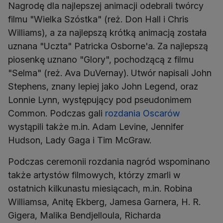
Nagrodę dla najlepszej animacji odebrali twórcy
filmu "Wielka Szóstka" (reż. Don Hall i Chris
Williams), a za najlepszą krótką animacją została
uznana "Uczta" Patricka Osborne'a. Za najlepszą
piosenkę uznano "Glory", pochodzącą z filmu
"Selma" (reż. Ava DuVernay). Utwór napisali John
Stephens, znany lepiej jako John Legend, oraz
Lonnie Lynn, występujący pod pseudonimem
Common. Podczas gali
rozdania Oscarów
wystąpili także m.in. Adam Levine, Jennifer
Hudson, Lady Gaga i Tim McGraw.
Podczas ceremonii rozdania nagród wspominano
także artystów filmowych, którzy zmarli w
ostatnich kilkunastu miesiącach, m.in. Robina
Williamsa, Anitę Ekberg, Jamesa Garnera, H. R.
Gigera, Malika Bendjelloula, Richarda