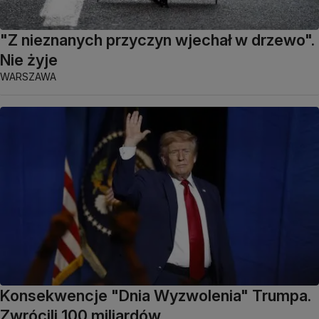
"Z nieznanych przyczyn wjechał w drzewo".
Nie żyje
WARSZAWA
Konsekwencje "Dnia Wyzwolenia" Trumpa.
Zwrócili 100 miliardów