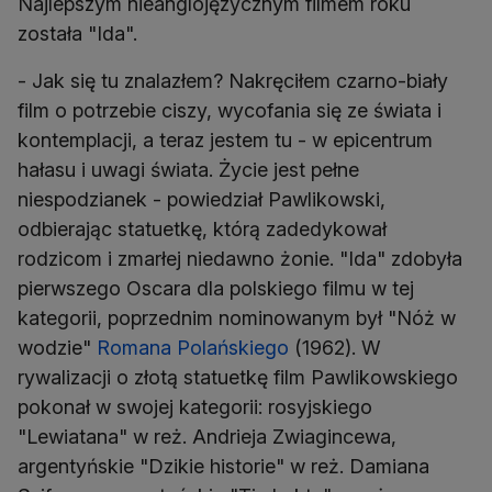
Najlepszym nieanglojęzycznym filmem roku
została "Ida".
- Jak się tu znalazłem? Nakręciłem czarno-biały
film o potrzebie ciszy, wycofania się ze świata i
kontemplacji, a teraz jestem tu - w epicentrum
hałasu i uwagi świata. Życie jest pełne
niespodzianek - powiedział Pawlikowski,
odbierając statuetkę, którą zadedykował
rodzicom i zmarłej niedawno żonie. "Ida" zdobyła
pierwszego Oscara dla polskiego filmu w tej
kategorii, poprzednim nominowanym był "Nóż w
wodzie"
Romana Polańskiego
(1962). W
rywalizacji o złotą statuetkę film Pawlikowskiego
pokonał w swojej kategorii: rosyjskiego
"Lewiatana" w reż. Andrieja Zwiagincewa,
argentyńskie "Dzikie historie" w reż. Damiana