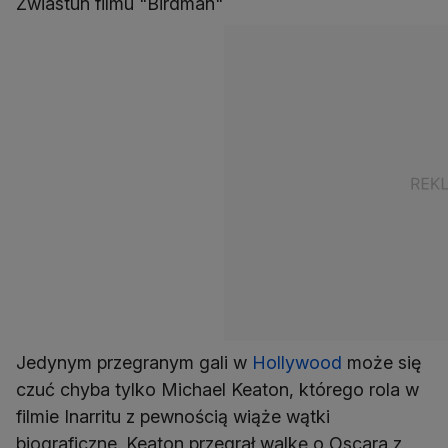
Zwiastun filmu "Birdman"
Jedynym przegranym gali w
Hollywood
może się
czuć chyba tylko Michael Keaton, którego rola w
filmie Inarritu z pewnością wiąże wątki
biograficzne. Keaton przegrał walkę o Oscara z