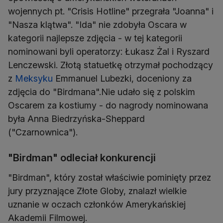
wojennych pt. "Crisis Hotline" przegrała "Joanna" i
"Nasza klątwa". "Ida" nie zdobyła Oscara w
kategorii najlepsze zdjęcia - w tej kategorii
nominowani byli operatorzy: Łukasz Żal i Ryszard
Lenczewski. Złotą statuetkę otrzymał pochodzący
z
Meksyku
Emmanuel Lubezki, doceniony za
zdjęcia do "Birdmana".Nie udało się z polskim
Oscarem za kostiumy - do nagrody nominowana
była Anna Biedrzyńska-Sheppard
("Czarnownica").
"Birdman" odleciał konkurencji
"Birdman", który został właściwie pominięty przez
jury przyznające Złote Globy, znalazł wielkie
uznanie w oczach członków Amerykańskiej
Akademii Filmowej.