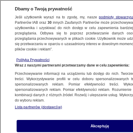
Dbamy o Twoją prywatność
Jeśli użytkownik wyrazi na to zgodę, my, nasze
podmioty stowarzys
Partnerów IAB oraz
30
innych Zaufanych Partnerów może przechowywa
użytkownika i uzyskiwać do nich dostęp w celu zapewnienia bardzi
przeglądania. Odbywa się to poprzez przetwarzanie danych os
przeglądania przechowywanych w plikach cookie. Użytkownik może udzie
KULTURA I STYL
się przetwarzaniu w oparciu o uzasadniony interes w dowolnym momencie
plików cookie i reklam”.
"Pan od śpiewu i tańca i Dziewczyna Pop".
Polityka Prywatności
Kuba Wojewódzki przedstawia swoich
Wraz z naszymi partnerami przetwarzamy dane w celu zapewnienia:
gości
Przechowywanie informacji na urządzeniu lub dostęp do nich. Tworzeni
treści. Wykorzystywanie profili w celu doboru spersonalizowanych tr
17.10.2023, 13:26
spersonalizowanych reklam. Pomiar efektywności treści. Wyko
spersonalizowanych reklam. Pomiar efektywności reklam. Rozumienie o
kombinacji danych z różnych źródeł. Rozwój i ulepszanie usług. Wykor
Udostępnij
do wyboru reklam.
Lista partnerów (dostawców)
Akceptuję