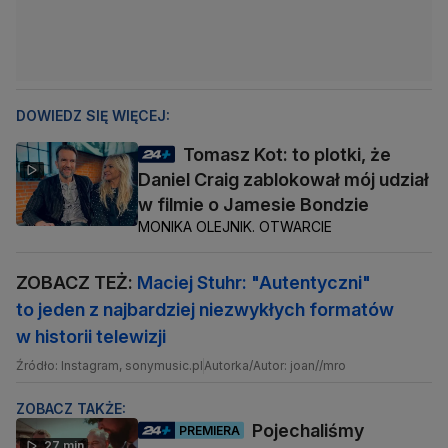
DOWIEDZ SIĘ WIĘCEJ:
Tomasz Kot: to plotki, że
Daniel Craig zablokował mój udział
w filmie o Jamesie Bondzie
MONIKA OLEJNIK. OTWARCIE
ZOBACZ TEŻ:
Maciej Stuhr: "Autentyczni"
to jeden z najbardziej niezwykłych formatów
w historii telewizji
Źródło: Instagram, sonymusic.pl
Autorka/Autor: joan//mro
ZOBACZ TAKŻE:
Pojechaliśmy
PREMIERA
27 min