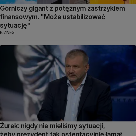
Górniczy gigant z potężnym zastrzykiem
finansowym. "Może ustabilizować
sytuację"
BIZNES
Żurek: nigdy nie mieliśmy sytuacji,
żeby prezydent tak ostentacyjnie łamał