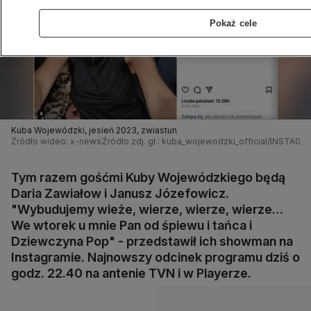
Pokaż cele
Kuba Wojewódzki, jesień 2023, zwiastun
Źródło wideo: x-news
Źródło zdj. gł.: kuba_wojewodzki_official/INSTAG
Tym razem gośćmi Kuby Wojewódzkiego będą
Daria Zawiałow i Janusz Józefowicz.
"Wybudujemy wieże, wierze, wierze, wierze…
We wtorek u mnie Pan od śpiewu i tańca i
Dziewczyna Pop" - przedstawił ich showman na
Instagramie. Najnowszy odcinek programu dziś o
godz. 22.40 na antenie TVN i w Playerze.