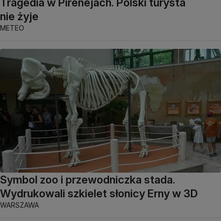
Tragedia w Pirenejach. Polski turysta
nie żyje
METEO
Symbol zoo i przewodniczka stada.
Wydrukowali szkielet słonicy Erny w 3D
WARSZAWA