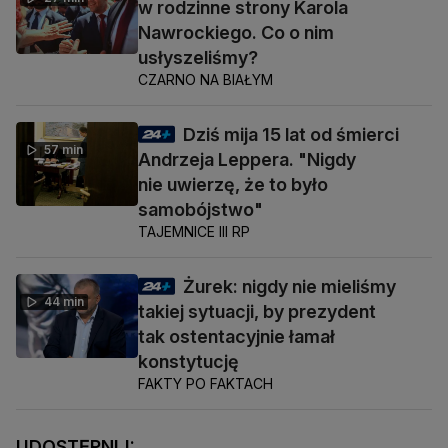
w rodzinne strony Karola
Nawrockiego. Co o nim
usłyszeliśmy?
CZARNO NA BIAŁYM
Dziś mija 15 lat od śmierci
57 min
Andrzeja Leppera. "Nigdy
nie uwierzę, że to było
samobójstwo"
TAJEMNICE III RP
Żurek: nigdy nie mieliśmy
44 min
takiej sytuacji, by prezydent
tak ostentacyjnie łamał
konstytucję
FAKTY PO FAKTACH
UDOSTĘPNIJ: