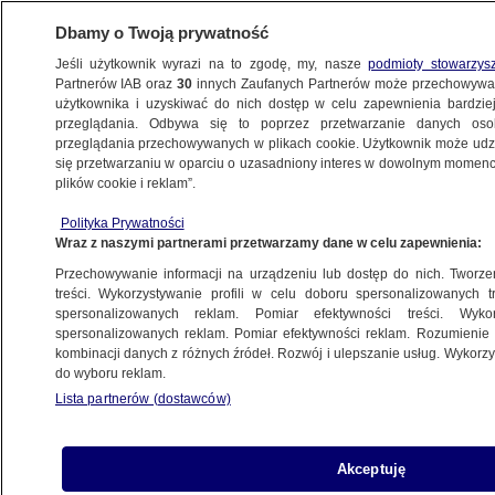
Dbamy o Twoją prywatność
Jeśli użytkownik wyrazi na to zgodę, my, nasze
podmioty stowarzys
Partnerów IAB oraz
30
innych Zaufanych Partnerów może przechowywa
użytkownika i uzyskiwać do nich dostęp w celu zapewnienia bardzi
przeglądania. Odbywa się to poprzez przetwarzanie danych os
przeglądania przechowywanych w plikach cookie. Użytkownik może udzie
KULTURA I STYL
się przetwarzaniu w oparciu o uzasadniony interes w dowolnym momencie
plików cookie i reklam”.
Konkurs dla młodych reporterów.
Polityka Prywatności
Do wygrania 30 tys. złotych
Wraz z naszymi partnerami przetwarzamy dane w celu zapewnienia:
Przechowywanie informacji na urządzeniu lub dostęp do nich. Tworzeni
4.01.2013, 07:32
treści. Wykorzystywanie profili w celu doboru spersonalizowanych tr
spersonalizowanych reklam. Pomiar efektywności treści. Wyko
spersonalizowanych reklam. Pomiar efektywności reklam. Rozumienie o
Udostępnij
kombinacji danych z różnych źródeł. Rozwój i ulepszanie usług. Wykor
do wyboru reklam.
Lista partnerów (dostawców)
Akceptuję