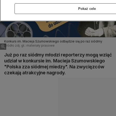
Pokaż cele
Konkurs im. Macieja Szumowskiego odbędzie się po raz siódmy
Źródło zdj. gł.: materiały prasowe
Już po raz siódmy młodzi reporterzy mogą wziąć
udział w konkursie im. Macieja Szumowskiego
"Polska zza siódmej miedzy". Na zwycięzców
czekają atrakcyjne nagrody.