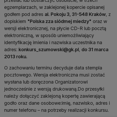
przesłać lub dostarczyć osobiście, w trzech
egzemplarzach, w zaklejonej kopercie opisanej
godłem pod adres
al. Pokoju 3, 31-548 Kraków
, z
dopiskiem
"Polska zza siódmej miedzy"
oraz w
wersji elektronicznej, na płycie CD-R lub pocztą
elektroniczną, w sposób uniemożliwiający
identyfikację imienia i nazwiska uczestnika na
adres:
konkurs_szumowski@gk.pl
,
do 31 marca
2013 roku.
O zachowaniu terminu decyduje data stempla
pocztowego. Wersja elektroniczna musi zostać
wysłana lub doręczona Organizatorowi
jednocześnie z wersją drukowaną.Do przesyłki
należy dołączyć zaklejoną kopertę zawierającą
godło oraz dane osobowe:imię, nazwisko, adres i
numer telefonu – na potrzeby realizacji konkursu.