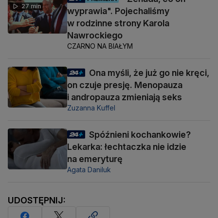
27 min
wyprawia". Pojechaliśmy
w rodzinne strony Karola
Nawrockiego
CZARNO NA BIAŁYM
Ona myśli, że już go nie kręci,
on czuje presję. Menopauza
i andropauza zmieniają seks
Zuzanna Kuffel
Spóźnieni kochankowie?
Lekarka: łechtaczka nie idzie
na emeryturę
Agata Daniluk
UDOSTĘPNIJ: