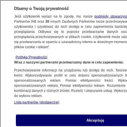
Dbamy o Twoją prywatność
Jeśli użytkownik wyrazi na to zgodę, my, nasze
podmioty stowarzys
Partnerów IAB oraz
30
innych Zaufanych Partnerów może przechowywa
użytkownika i uzyskiwać do nich dostęp w celu zapewnienia bardzi
przeglądania. Odbywa się to poprzez przetwarzanie danych os
przeglądania przechowywanych w plikach cookie. Użytkownik może udzie
KUJAWSKO-POMORSKIE
się przetwarzaniu w oparciu o uzasadniony interes w dowolnym momencie
plików cookie i reklam”.
Sąsiad doniósł, że dzieci w domu bawią się
Polityka Prywatności
za głośno. Sprawą zajął się sąd
Wraz z naszymi partnerami przetwarzamy dane w celu zapewnienia:
Przechowywanie informacji na urządzeniu lub dostęp do nich. Tworzeni
Michał Malinowski
treści. Wykorzystywanie profili w celu doboru spersonalizowanych tr
spersonalizowanych reklam. Pomiar efektywności treści. Wyko
4.07.2025, 10:52
spersonalizowanych reklam. Pomiar efektywności reklam. Rozumienie o
kombinacji danych z różnych źródeł. Rozwój i ulepszanie usług. Wykor
do wyboru reklam.
Posłuchaj artykułu
Czyta lektor AI
Lista partnerów (dostawców)
Akceptuję