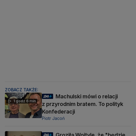
ZOBACZ TAKŻE:
Machulski mówi o relacji
1 godz 6 min
z przyrodnim bratem. To polityk
Konfederacji
Piotr Jacoń
Groziła Wojtyle, że "będzie