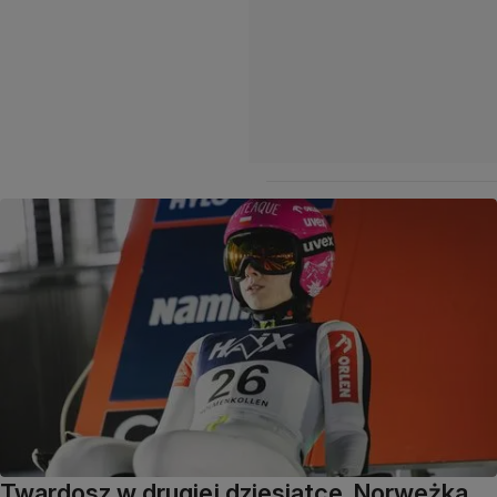
Twardosz w drugiej dziesiątce. Norweżka