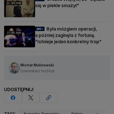
45 min
się w piekle smażył"
Była mózgiem operacji,
45 min
a później zaginęła z fortuną.
"Istnieje jeden konkretny trop"
Michał Malinowski
Dziennikarz tvn24.pl
UDOSTĘPNIJ:
TAGI:
Kujawsko-Pomorskie
Policja