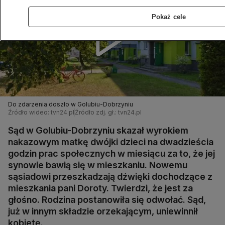
Pokaż cele
Do zdarzenia doszło w Golubiu-Dobrzyniu
Źródło wideo: tvn24.pl
Źródło zdj. gł.: tvn24.pl
Sąd w Golubiu-Dobrzyniu skazał wyrokiem
nakazowym matkę dwójki dzieci na dwadzieścia
godzin prac społecznych w miesiącu za to, że jej
synowie bawią się w mieszkaniu. Nowemu
sąsiadowi przeszkadzają dźwięki dochodzące z
mieszkania pani Doroty. Twierdzi, że jest za
głośno. Rodzina postanowiła się odwołać. Sąd,
już w innym składzie orzekającym, uniewinnił
kobietę.