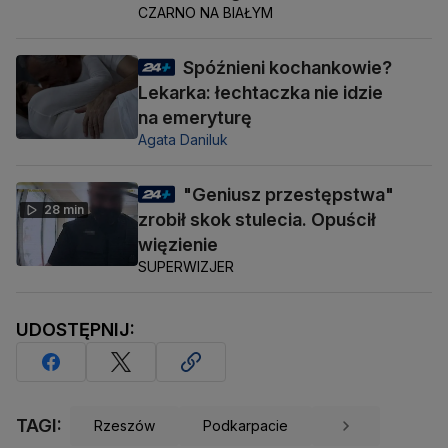
CZARNO NA BIAŁYM
Spóźnieni kochankowie?
Lekarka: łechtaczka nie idzie
na emeryturę
Agata Daniluk
"Geniusz przestępstwa"
28 min
zrobił skok stulecia. Opuścił
więzienie
SUPERWIZJER
UDOSTĘPNIJ:
TAGI:
Rzeszów
Podkarpacie