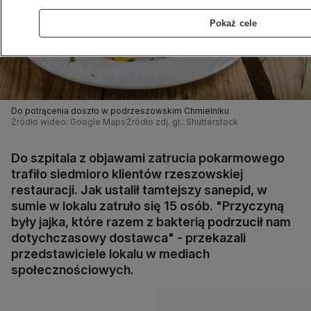
Pokaż cele
Do potrącenia doszło w podrzeszowskim Chmielniku
Źródło wideo: Google Maps
Źródło zdj. gł.: Shutterstock
Do szpitala z objawami zatrucia pokarmowego
trafiło siedmioro klientów rzeszowskiej
restauracji. Jak ustalił tamtejszy sanepid, w
sumie w lokalu zatruło się 15 osób. "Przyczyną
były jajka, które razem z bakterią podrzucił nam
dotychczasowy dostawca" - przekazali
przedstawiciele lokalu w mediach
społecznościowych.