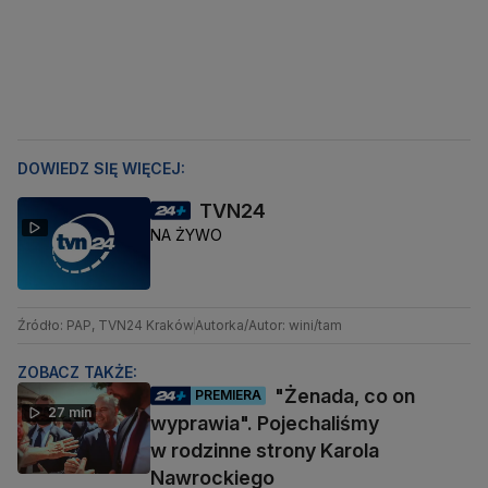
DOWIEDZ SIĘ WIĘCEJ:
TVN24
NA ŻYWO
Źródło: PAP, TVN24 Kraków
Autorka/Autor: wini/tam
ZOBACZ TAKŻE:
"Żenada, co on
PREMIERA
27 min
wyprawia". Pojechaliśmy
w rodzinne strony Karola
Nawrockiego