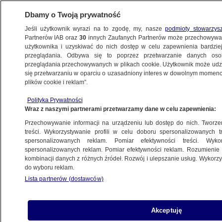
Dbamy o Twoją prywatność
Jeśli użytkownik wyrazi na to zgodę, my, nasze
podmioty stowarzys
Partnerów IAB oraz
30
innych Zaufanych Partnerów może przechowywa
użytkownika i uzyskiwać do nich dostęp w celu zapewnienia bardzi
przeglądania. Odbywa się to poprzez przetwarzanie danych os
przeglądania przechowywanych w plikach cookie. Użytkownik może udzie
KRAKÓW
się przetwarzaniu w oparciu o uzasadniony interes w dowolnym momencie
plików cookie i reklam”.
Siedmioro klientów restauracji w szpitalu.
Polityka Prywatności
Jedli kanapki z jajkami po benedyktyńsku
Wraz z naszymi partnerami przetwarzamy dane w celu zapewnienia:
Przechowywanie informacji na urządzeniu lub dostęp do nich. Tworzeni
2.06.2023, 12:30
treści. Wykorzystywanie profili w celu doboru spersonalizowanych tr
spersonalizowanych reklam. Pomiar efektywności treści. Wyko
spersonalizowanych reklam. Pomiar efektywności reklam. Rozumienie o
Udostępnij
kombinacji danych z różnych źródeł. Rozwój i ulepszanie usług. Wykor
do wyboru reklam.
Lista partnerów (dostawców)
Akceptuję