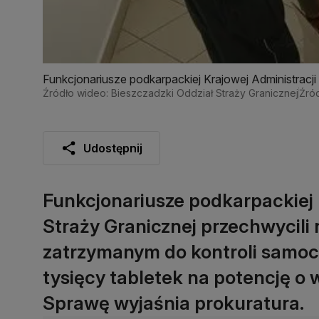
Funkcjonariusze podkarpackiej Krajowej Administracji
nielegalny transport leków
Źródło wideo: Bieszczadzki Oddział Straży Granicznej
Źród
Udostępnij
Funkcjonariusze podkarpackiej 
Straży Granicznej przechwycili 
zatrzymanym do kontroli samoc
tysięcy tabletek na potencję o 
Sprawę wyjaśnia prokuratura.