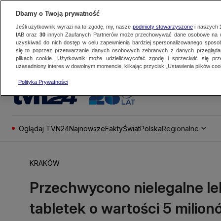
Dbamy o Twoją prywatność
Jeśli użytkownik wyrazi na to zgodę, my, nasze
podmioty stowarzyszone
i naszych
IAB oraz
30
innych Zaufanych Partnerów może przechowywać dane osobowe na ur
uzyskiwać do nich dostęp w celu zapewnienia bardziej spersonalizowanego sposo
się to poprzez przetwarzanie danych osobowych zebranych z danych przegląd
plikach cookie. Użytkownik może udzielić/wycofać zgodę i sprzeciwić się pr
uzasadniony interes w dowolnym momencie, klikając przycisk „Ustawienia plików cook
Polityka Prywatności
Oglądaj TVN24
Najnowsze
Fakty
Świat
Polska
Regionalne
KRAKÓW
Przechwycono nielegalne lek
tabletek o wartości 5 milion