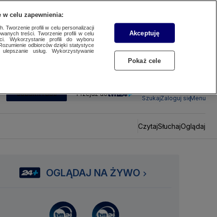
 w celu zapewnienia:
 Tworzenie profili w celu personalizacji
Akceptuję
wanych treści. Tworzenie profili w celu
ci. Wykorzystanie profili do wyboru
Rozumienie odbiorców dzięki statystyce
ulepszanie usług. Wykorzystywanie
Pokaż cele
SUBSKRYBUJ
Przejdź do
Szukaj
Zaloguj się
Menu
Czytaj
Słuchaj
Oglądaj
OGLĄDAJ NA ŻYWO