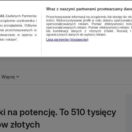
Wraz z naszymi partnerami przetwarzamy dane
161
Zaufanych Partnerów
Przechowywanie informacji na urządzeniu lub dostęp do nich.
treści. Wykorzystywanie profili w celu doboru spersonalizo
ządzeniu użytkownika i
spersonalizowanych reklam. Pomiar efektywności treś
bu przeglądania. Odbywa
spersonalizowanych reklam. Pomiar efektywności reklam. 
ania przechowywanych w
lub kombinacji danych z różnych źródeł. Rozwój i 
ograniczonych danych do wyboru reklam.
zetwarzaniu w oparciu o
ie i reklam”.
Lista partnerów (dostawców)
Więcej
i na potencję. To 510 tysięcy
ów złotych