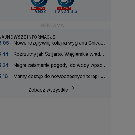
NA ŻYWO
NA ŻYWO
TVN24
TVN24 BiS
NAJNOWSZE INFORMACJE:
6:05
Nowe rozgrywki, kolejna wygrana Chicago
Fire. Lewandowski bez gola
5:44
Rozrzutny jak Szijjarto. Węgierskie władze
badają jego podróże
5:24
Nagłe załamanie pogody, do wody wpadło
ponad 30 osób
5:16
Mamy dostęp do nowoczesnych terapii.
Ale tylko na papierze
Zobacz wszystkie