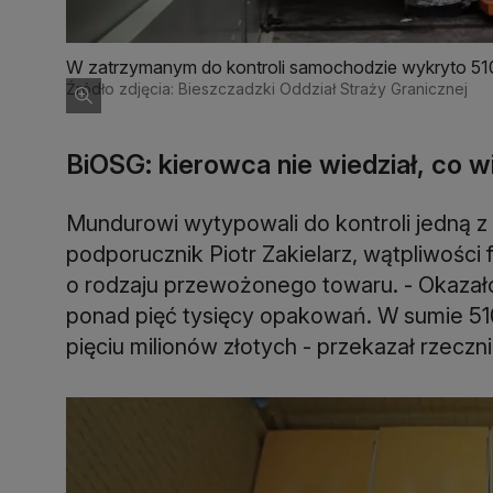
W zatrzymanym do kontroli samochodzie wykryto 510 t
Źródło zdjęcia: Bieszczadzki Oddział Straży Granicznej
BiOSG: kierowca nie wiedział, co w
Mundurowi wytypowali do kontroli jedną z
podporucznik Piotr Zakielarz, wątpliwości
o rodzaju przewożonego towaru. - Okazało 
ponad pięć tysięcy opakowań. W sumie 510
pięciu milionów złotych - przekazał rzecz