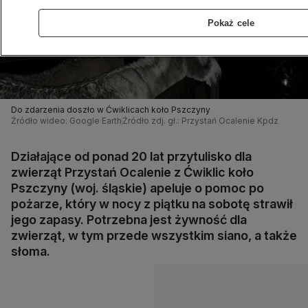
Pokaż cele
Do zdarzenia doszło w Ćwiklicach koło Pszczyny
Źródło wideo: Google Earth
Źródło zdj. gł.: Przystań Ocalenie Kpdz
Działające od ponad 20 lat przytulisko dla
zwierząt Przystań Ocalenie z Ćwiklic koło
Pszczyny (woj. śląskie) apeluje o pomoc po
pożarze, który w nocy z piątku na sobotę strawił
jego zapasy. Potrzebna jest żywność dla
zwierząt, w tym przede wszystkim siano, a także
słoma.