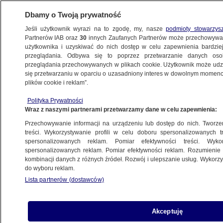
Dbamy o Twoją prywatność
Jeśli użytkownik wyrazi na to zgodę, my, nasze
podmioty stowarzys
Partnerów IAB oraz
30
innych Zaufanych Partnerów może przechowywa
użytkownika i uzyskiwać do nich dostęp w celu zapewnienia bardzi
przeglądania. Odbywa się to poprzez przetwarzanie danych os
przeglądania przechowywanych w plikach cookie. Użytkownik może udzie
KATOWICE
się przetwarzaniu w oparciu o uzasadniony interes w dowolnym momencie
plików cookie i reklam”.
Pożar zniszczył zapasy jedzenia dla
Polityka Prywatności
zwierząt. Przytulisko prosi o pomoc
Wraz z naszymi partnerami przetwarzamy dane w celu zapewnienia:
Przechowywanie informacji na urządzeniu lub dostęp do nich. Tworzeni
11.11.2023, 16:07
treści. Wykorzystywanie profili w celu doboru spersonalizowanych tr
spersonalizowanych reklam. Pomiar efektywności treści. Wyko
spersonalizowanych reklam. Pomiar efektywności reklam. Rozumienie o
Udostępnij
kombinacji danych z różnych źródeł. Rozwój i ulepszanie usług. Wykor
do wyboru reklam.
Lista partnerów (dostawców)
Akceptuję