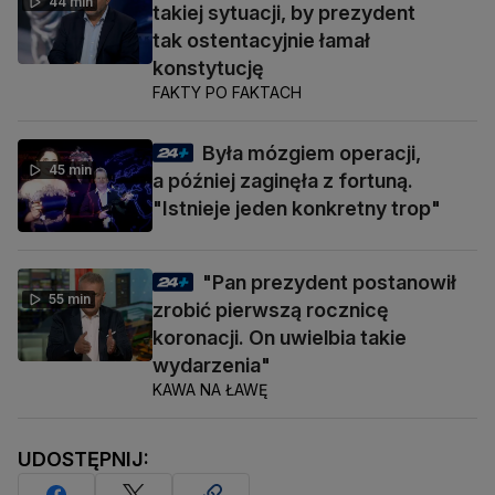
44 min
takiej sytuacji, by prezydent
tak ostentacyjnie łamał
konstytucję
FAKTY PO FAKTACH
Była mózgiem operacji,
45 min
a później zaginęła z fortuną.
"Istnieje jeden konkretny trop"
"Pan prezydent postanowił
55 min
zrobić pierwszą rocznicę
koronacji. On uwielbia takie
wydarzenia"
KAWA NA ŁAWĘ
UDOSTĘPNIJ: