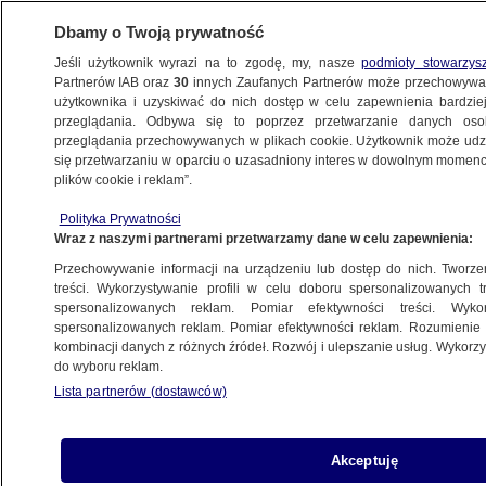
Dbamy o Twoją prywatność
Jeśli użytkownik wyrazi na to zgodę, my, nasze
podmioty stowarzys
Partnerów IAB oraz
30
innych Zaufanych Partnerów może przechowywa
BIZNES
użytkownika i uzyskiwać do nich dostęp w celu zapewnienia bardzi
przeglądania. Odbywa się to poprzez przetwarzanie danych os
przeglądania przechowywanych w plikach cookie. Użytkownik może udzie
ZE ŚWIATA
się przetwarzaniu w oparciu o uzasadniony interes w dowolnym momencie
plików cookie i reklam”.
Tutaj nie kupisz chipsów po 20. Nowy
Polityka Prywatności
zakaz
Wraz z naszymi partnerami przetwarzamy dane w celu zapewnienia:
Przechowywanie informacji na urządzeniu lub dostęp do nich. Tworzeni
25.08.2025, 17:26
treści. Wykorzystywanie profili w celu doboru spersonalizowanych tr
spersonalizowanych reklam. Pomiar efektywności treści. Wyko
spersonalizowanych reklam. Pomiar efektywności reklam. Rozumienie o
Udostępnij
kombinacji danych z różnych źródeł. Rozwój i ulepszanie usług. Wykor
do wyboru reklam.
Lista partnerów (dostawców)
Akceptuję