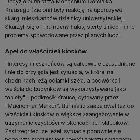
Decyzje burmistrza Monachium Dominika
Krausego (Zieloni) były reakcją na uporczywe
skargi mieszkańców dzielnicy uniwersyteckiej.
Skarżyli się oni na nocny hałas, sterty śmieci i inne
problemy spowodowane przez pijanych ludzi.
Apel do właścicieli kiosków
"Interesy mieszkańców są całkowicie uzasadnione
i nie do przyjęcia jest sytuacja, w której na
chodnikach leżą odłamki szkła, a podwórka i
wejścia do budynków są wykorzystywane jako
toalety" - podkreślił Krause, cytowany przez
"Muenchner Merkur". Burmistrz zaapelował też do
właścicieli kiosków o większe zaangażowanie w
utrzymanie czystości w okolicach ich sklepików.
Zastrzegł też, że jeżeli sytuacja ponownie się
pogorszy, możliwy jest powrót zakazu sprzedaży