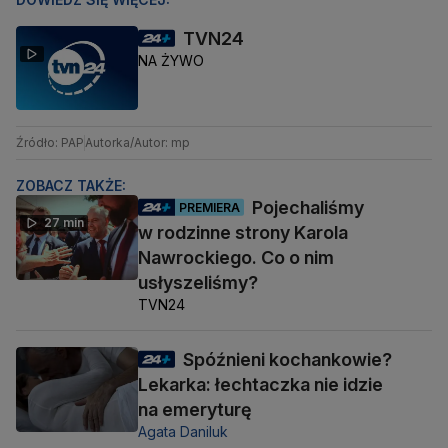
TVN24
NA ŻYWO
Źródło: PAP
Autorka/Autor: mp
ZOBACZ TAKŻE:
Pojechaliśmy
PREMIERA
27 min
w rodzinne strony Karola
Nawrockiego. Co o nim
usłyszeliśmy?
TVN24
Spóźnieni kochankowie?
Lekarka: łechtaczka nie idzie
na emeryturę
Agata Daniluk