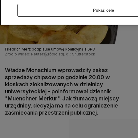
Pokaż cele
Friedrich Merz podpisuje umowę koalicyjną z SPD
Źródło wideo: Reuters
Źródło zdj. gł.: Shutterstock
Władze Monachium wprowadziły zakaz
sprzedaży chipsów po godzinie 20.00 w
kioskach zlokalizowanych w dzielnicy
uniwersyteckiej - poinformował dziennik
"Muenchner Merkur". Jak tłumaczą miejscy
urzędnicy, decyzja ma na celu ograniczenie
zaśmiecania przestrzeni publicznej.