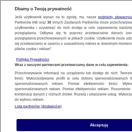
Dbamy o Twoją prywatność
Jeśli użytkownik wyrazi na to zgodę, my, nasze
podmioty stowarzys
Partnerów IAB oraz
30
innych Zaufanych Partnerów może przechowywa
BIZNES
użytkownika i uzyskiwać do nich dostęp w celu zapewnienia bardzi
przeglądania. Odbywa się to poprzez przetwarzanie danych os
przeglądania przechowywanych w plikach cookie. Użytkownik może udzie
ZE ŚWIATA
się przetwarzaniu w oparciu o uzasadniony interes w dowolnym momencie
plików cookie i reklam”.
Nowy trend. "Dziwne transakcje na Wall
Polityka Prywatności
Street"
Wraz z naszymi partnerami przetwarzamy dane w celu zapewnienia:
Przechowywanie informacji na urządzeniu lub dostęp do nich. Tworzeni
13.06.2025, 13:40
treści. Wykorzystywanie profili w celu doboru spersonalizowanych tr
spersonalizowanych reklam. Pomiar efektywności treści. Wyko
spersonalizowanych reklam. Pomiar efektywności reklam. Rozumienie o
Udostępnij
kombinacji danych z różnych źródeł. Rozwój i ulepszanie usług. Wykor
do wyboru reklam.
Lista partnerów (dostawców)
Akceptuję