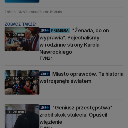
Źródło: CNN
Autorka/Autor: BC/kris
ZOBACZ TAKŻE:
"Żenada, co on
PREMIERA
27 min
wyprawia". Pojechaliśmy
w rodzinne strony Karola
Nawrockiego
TVN24
Miasto oprawców. Ta historia
1 godz 5 min
wstrząsnęła światem
"Geniusz przestępstwa"
28 min
zrobił skok stulecia. Opuścił
więzienie