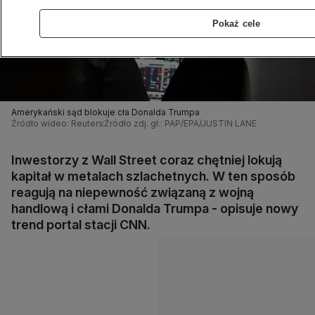
Pokaż cele
Amerykański sąd blokuje cła Donalda Trumpa
Źródło wideo: Reuters
Źródło zdj. gł.: PAP/EPA/JUSTIN LANE
Inwestorzy z Wall Street coraz chętniej lokują
kapitał w metalach szlachetnych. W ten sposób
reagują na niepewność związaną z wojną
handlową i cłami Donalda Trumpa - opisuje nowy
trend portal stacji CNN.