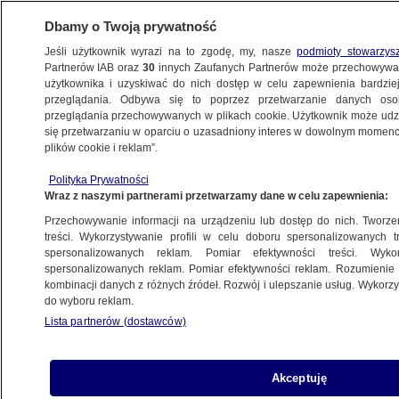
Dbamy o Twoją prywatność
Jeśli użytkownik wyrazi na to zgodę, my, nasze
podmioty stowarzys
Partnerów IAB oraz
30
innych Zaufanych Partnerów może przechowywa
BIZNES
użytkownika i uzyskiwać do nich dostęp w celu zapewnienia bardzi
przeglądania. Odbywa się to poprzez przetwarzanie danych os
przeglądania przechowywanych w plikach cookie. Użytkownik może udzie
ZE ŚWIATA
się przetwarzaniu w oparciu o uzasadniony interes w dowolnym momencie
plików cookie i reklam”.
Wjazd tylko z negatywnym wynikiem testu.
Polityka Prywatności
Kolejny kraj wprowadza ograniczenia
Wraz z naszymi partnerami przetwarzamy dane w celu zapewnienia:
Przechowywanie informacji na urządzeniu lub dostęp do nich. Tworzeni
26.08.2020, 19:21
treści. Wykorzystywanie profili w celu doboru spersonalizowanych tr
spersonalizowanych reklam. Pomiar efektywności treści. Wyko
spersonalizowanych reklam. Pomiar efektywności reklam. Rozumienie o
Udostępnij
kombinacji danych z różnych źródeł. Rozwój i ulepszanie usług. Wykor
do wyboru reklam.
Lista partnerów (dostawców)
Akceptuję