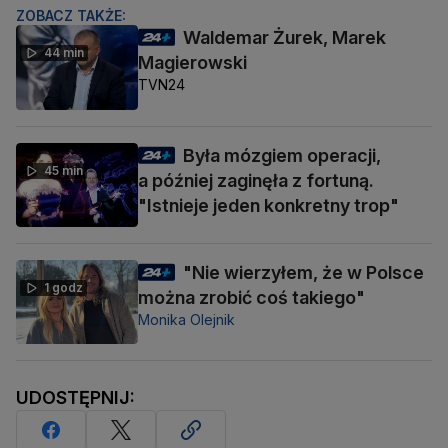
ZOBACZ TAKŻE:
Waldemar Żurek, Marek
44 min
Magierowski
TVN24
Była mózgiem operacji,
45 min
a później zaginęła z fortuną.
"Istnieje jeden konkretny trop"
"Nie wierzyłem, że w Polsce
1 godz
można zrobić coś takiego"
Monika Olejnik
UDOSTĘPNIJ: