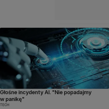
Głośne incydenty AI. "Nie popadajmy
w panikę"
TECH