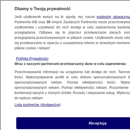
Dbamy o Twoją prywatność
Jeśli użytkownik wyrazi na to zgodę, my, nasze
podmioty stowarzys
Partnerów IAB oraz
30
innych Zaufanych Partnerów może przechowywa
BIZNES
użytkownika i uzyskiwać do nich dostęp w celu zapewnienia bardzi
przeglądania. Odbywa się to poprzez przetwarzanie danych os
przeglądania przechowywanych w plikach cookie. Użytkownik może udzie
ZE ŚWIATA
się przetwarzaniu w oparciu o uzasadniony interes w dowolnym momencie
plików cookie i reklam”.
Gigantyczny rachunek za Brexit. Trzy
Polityka Prywatności
najważniejsze fakty
Wraz z naszymi partnerami przetwarzamy dane w celu zapewnienia:
Przechowywanie informacji na urządzeniu lub dostęp do nich. Tworzeni
4.05.2017, 10:35
treści. Wykorzystywanie profili w celu doboru spersonalizowanych tr
spersonalizowanych reklam. Pomiar efektywności treści. Wyko
spersonalizowanych reklam. Pomiar efektywności reklam. Rozumienie o
Udostępnij
kombinacji danych z różnych źródeł. Rozwój i ulepszanie usług. Wykor
do wyboru reklam.
Lista partnerów (dostawców)
Akceptuję