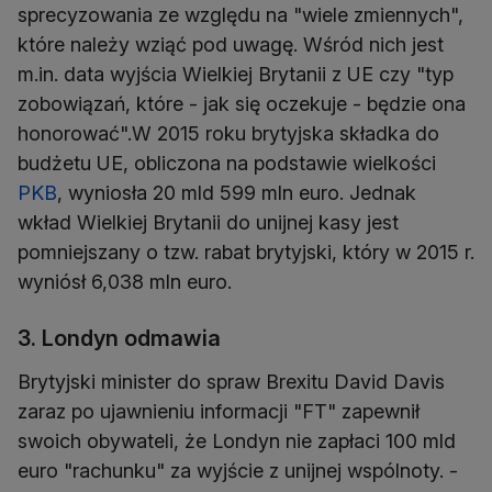
sprecyzowania ze względu na "wiele zmiennych",
które należy wziąć pod uwagę. Wśród nich jest
m.in. data wyjścia Wielkiej Brytanii z UE czy "typ
zobowiązań, które - jak się oczekuje - będzie ona
honorować".W 2015 roku brytyjska składka do
budżetu UE, obliczona na podstawie wielkości
PKB
, wyniosła 20 mld 599 mln euro. Jednak
wkład Wielkiej Brytanii do unijnej kasy jest
pomniejszany o tzw. rabat brytyjski, który w 2015 r.
wyniósł 6,038 mln euro.
3. Londyn odmawia
Brytyjski minister do spraw Brexitu David Davis
zaraz po ujawnieniu informacji "FT" zapewnił
swoich obywateli, że Londyn nie zapłaci 100 mld
euro "rachunku" za wyjście z unijnej wspólnoty. -