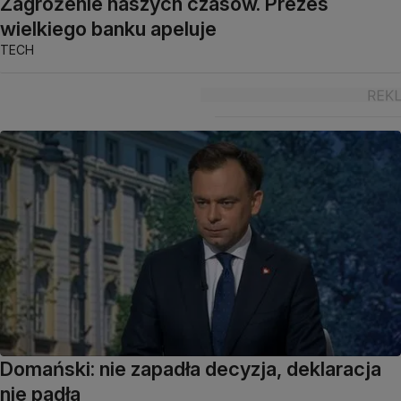
Zagrożenie naszych czasów. Prezes
wielkiego banku apeluje
TECH
Domański: nie zapadła decyzja, deklaracja
nie padła