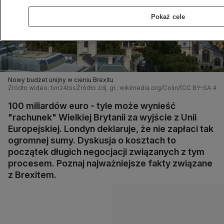
Pokaż cele
Nowy budżet unijny w cieniu Brexitu
Źródło wideo: tvn24bis
Źródło zdj. gł.: wikimedia.org/Colin/(CC BY-SA 4.0)
100 miliardów euro - tyle może wynieść
"rachunek" Wielkiej Brytanii za wyjście z Unii
Europejskiej. Londyn deklaruje, że nie zapłaci tak
ogromnej sumy. Dyskusja o kosztach to
początek długich negocjacji związanych z tym
procesem. Poznaj najważniejsze fakty związane
z Brexitem.