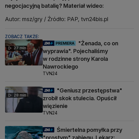
negocjacyjną batalię? Materiał wideo:
Autor: msz/gry / Źródło: PAP, tvn24bis.pl
ZOBACZ TAKŻE:
"Żenada, co on
PREMIERA
27 min
wyprawia". Pojechaliśmy
w rodzinne strony Karola
Nawrockiego
TVN24
"Geniusz przestępstwa"
28 min
zrobił skok stulecia. Opuścił
więzienie
TVN24
Śmiertelna pomyłka przy
"prostym" zabiegu. Lekarz: