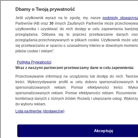
Dbamy o Twoją prywatność
Jeśli użytkownik wyrazi na to zgodę, my, nasze
podmioty stowarzys
Partnerów IAB oraz
30
innych Zaufanych Partnerów może przechowywa
BIZNES
użytkownika i uzyskiwać do nich dostęp w celu zapewnienia bardzi
przeglądania. Odbywa się to poprzez przetwarzanie danych os
przeglądania przechowywanych w plikach cookie. Użytkownik może udzie
ZE ŚWIATA
się przetwarzaniu w oparciu o uzasadniony interes w dowolnym momencie
plików cookie i reklam”.
Transporty pod nosem Zachodu. "To znak,
Polityka Prywatności
że na pokładzie był wrażliwy ładunek"
Wraz z naszymi partnerami przetwarzamy dane w celu zapewnienia:
Przechowywanie informacji na urządzeniu lub dostęp do nich. Tworzeni
27.04.2024, 15:34
treści. Wykorzystywanie profili w celu doboru spersonalizowanych tr
spersonalizowanych reklam. Pomiar efektywności treści. Wyko
spersonalizowanych reklam. Pomiar efektywności reklam. Rozumienie o
Udostępnij
kombinacji danych z różnych źródeł. Rozwój i ulepszanie usług. Wykor
do wyboru reklam.
Lista partnerów (dostawców)
Akceptuję