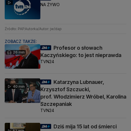
NA ŻYWO
Źródło: PAP
Autorka/Autor: jw/dap
ZOBACZ TAKŻE:
Profesor o słowach
26 min
Kaczyńskiego: to jest nieprawda
TVN24
Katarzyna Lubnauer,
40 min
Krzysztof Szczucki,
prof. Włodzimierz Wróbel, Karolina
Szczepaniak
TVN24
Dziś mija 15 lat od śmierci
57 min