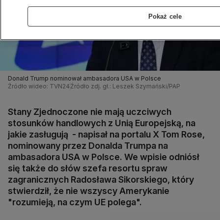
Pokaż cele
Donald Trump nominował ambasadora USA w Polsce
Źródło wideo: TVN24
Źródło zdj. gł.: Leszek Szymański/PAP
Stany Zjednoczone nie mają uczciwych
stosunków handlowych z Unią Europejską, na
jakie zasługują - napisał na portalu X Tom Rose,
nominowany przez Donalda Trumpa na
ambasadora USA w Polsce. We wpisie odniósł
się także do słów szefa resortu spraw
zagranicznych Radosława Sikorskiego, który
stwierdził, że nie wszyscy Amerykanie
"rozumieją, na czym UE polega".