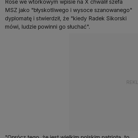
Rose we wtorkowym wpisie na X chwalił szefa
MSZ jako "błyskotliwego i wysoce szanowanego"
dyplomatę i stwierdził, że "kiedy Radek Sikorski
mówi, ludzie powinni go słuchać".
"Oprócz tego, że jest wielkim polskim patriotą, to