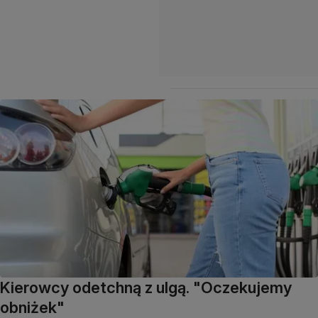
Kierowcy odetchną z ulgą. "Oczekujemy
obniżek"