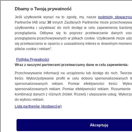
Dbamy o Twoją prywatność
Jeśli użytkownik wyrazi na to zgodę, my, nasze
podmioty stowarzys
Partnerów IAB oraz
30
innych Zaufanych Partnerów może przechowywa
BIZNES
użytkownika i uzyskiwać do nich dostęp w celu zapewnienia bardzi
przeglądania. Odbywa się to poprzez przetwarzanie danych os
przeglądania przechowywanych w plikach cookie. Użytkownik może udzie
ZE ŚWIATA
się przetwarzaniu w oparciu o uzasadniony interes w dowolnym momencie
plików cookie i reklam”.
Nowy ambasador USA reaguje na słowa
Polityka Prywatności
Radosława Sikorskiego
Wraz z naszymi partnerami przetwarzamy dane w celu zapewnienia:
Przechowywanie informacji na urządzeniu lub dostęp do nich. Tworzeni
11.02.2025, 18:20
treści. Wykorzystywanie profili w celu doboru spersonalizowanych tr
spersonalizowanych reklam. Pomiar efektywności treści. Wyko
spersonalizowanych reklam. Pomiar efektywności reklam. Rozumienie o
Udostępnij
kombinacji danych z różnych źródeł. Rozwój i ulepszanie usług. Wykor
do wyboru reklam.
Lista partnerów (dostawców)
Akceptuję