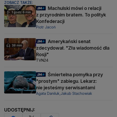
ZOBACZ TAKŻE:
Machulski mówi o relacji
1 godz 6 min
z przyrodnim bratem. To polityk
Konfederacji
Piotr Jacoń
Amerykański senat
38 min
zdecydował. "Zła wiadomość dla
Rosji"
TVN24
Śmiertelna pomyłka przy
"prostym" zabiegu. Lekarz:
nie jesteśmy serwisantami
Agata Daniluk,
Jakub Stachowiak
UDOSTĘPNIJ: