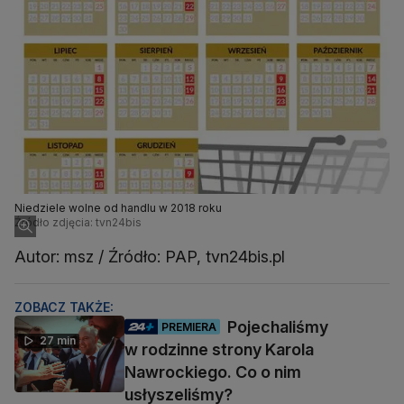
Niedziele wolne od handlu w 2018 roku
Źródło zdjęcia: tvn24bis
Autor: msz / Źródło: PAP, tvn24bis.pl
ZOBACZ TAKŻE:
Pojechaliśmy
PREMIERA
27 min
w rodzinne strony Karola
Nawrockiego. Co o nim
usłyszeliśmy?