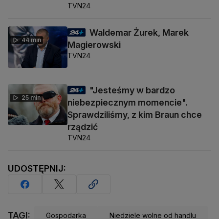
TVN24
Waldemar Żurek, Marek
44 min
Magierowski
TVN24
"Jesteśmy w bardzo
25 min
niebezpiecznym momencie".
Sprawdziliśmy, z kim Braun chce
rządzić
TVN24
UDOSTĘPNIJ:
TAGI:
Gospodarka
Niedziele wolne od handlu