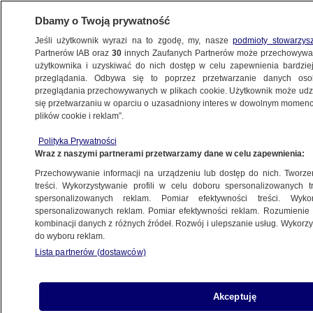
Dbamy o Twoją prywatność
Jeśli użytkownik wyrazi na to zgodę, my, nasze
podmioty stowarzys
Partnerów IAB oraz
30
innych Zaufanych Partnerów może przechowywa
BIZNES
użytkownika i uzyskiwać do nich dostęp w celu zapewnienia bardzi
przeglądania. Odbywa się to poprzez przetwarzanie danych os
przeglądania przechowywanych w plikach cookie. Użytkownik może udzie
Z KRAJU
się przetwarzaniu w oparciu o uzasadniony interes w dowolnym momencie
plików cookie i reklam”.
W tę niedzielę zrobisz zakupy. Potem długa
Polityka Prywatności
przerwa
Wraz z naszymi partnerami przetwarzamy dane w celu zapewnienia:
Przechowywanie informacji na urządzeniu lub dostęp do nich. Tworzeni
31.08.2018, 12:56
treści. Wykorzystywanie profili w celu doboru spersonalizowanych tr
spersonalizowanych reklam. Pomiar efektywności treści. Wyko
spersonalizowanych reklam. Pomiar efektywności reklam. Rozumienie o
Udostępnij
kombinacji danych z różnych źródeł. Rozwój i ulepszanie usług. Wykor
do wyboru reklam.
Lista partnerów (dostawców)
Akceptuję