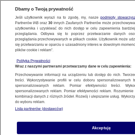
Dbamy o Twoją prywatność
Jeśli użytkownik wyrazi na to zgodę, my, nasze
podmioty stowarzys
Partnerów IAB oraz
30
innych Zaufanych Partnerów może przechowywa
BIZNES
użytkownika i uzyskiwać do nich dostęp w celu zapewnienia bardzi
przeglądania. Odbywa się to poprzez przetwarzanie danych os
przeglądania przechowywanych w plikach cookie. Użytkownik może udzie
Z KRAJU
się przetwarzaniu w oparciu o uzasadniony interes w dowolnym momencie
plików cookie i reklam”.
"Żadnego państwa na świecie
Polityka Prywatności
na to nie stać"
Wraz z naszymi partnerami przetwarzamy dane w celu zapewnienia:
Przechowywanie informacji na urządzeniu lub dostęp do nich. Tworzeni
14.03.2024, 07:59
treści. Wykorzystywanie profili w celu doboru spersonalizowanych tr
spersonalizowanych reklam. Pomiar efektywności treści. Wyko
spersonalizowanych reklam. Pomiar efektywności reklam. Rozumienie o
Udostępnij
kombinacji danych z różnych źródeł. Rozwój i ulepszanie usług. Wykor
do wyboru reklam.
Lista partnerów (dostawców)
Akceptuję