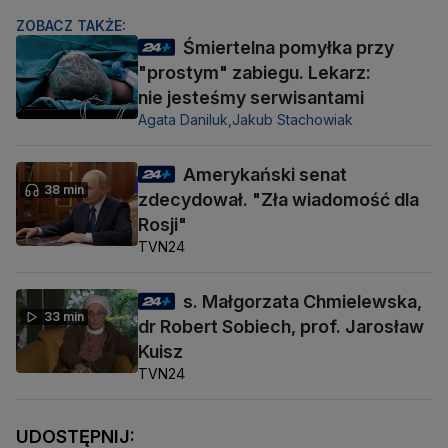
ZOBACZ TAKŻE:
Śmiertelna pomyłka przy
"prostym" zabiegu. Lekarz:
nie jesteśmy serwisantami
Agata Daniluk,
Jakub Stachowiak
Amerykański senat
38 min
zdecydował. "Zła wiadomość dla
Rosji"
TVN24
s. Małgorzata Chmielewska,
33 min
dr Robert Sobiech, prof. Jarosław
Kuisz
TVN24
UDOSTĘPNIJ: