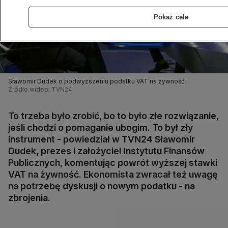
Pokaż cele
Sławomir Dudek o podwyższeniu podatku VAT na żywność
Źródło wideo: TVN24
To trzeba było zrobić, bo to było złe rozwiązanie,
jeśli chodzi o pomaganie ubogim. To był zły
instrument - powiedział w TVN24 Sławomir
Dudek, prezes i założyciel Instytutu Finansów
Publicznych, komentując powrót wyższej stawki
VAT na żywność. Ekonomista zwracał też uwagę
na potrzebę dyskusji o nowym podatku - na
zbrojenia.