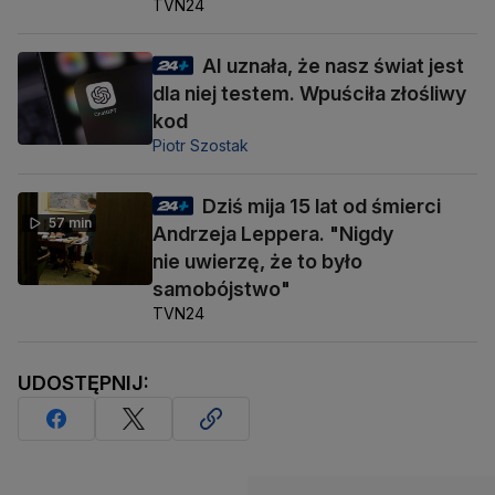
TVN24
AI uznała, że nasz świat jest
dla niej testem. Wpuściła złośliwy
kod
Piotr Szostak
Dziś mija 15 lat od śmierci
57 min
Andrzeja Leppera. "Nigdy
nie uwierzę, że to było
samobójstwo"
TVN24
UDOSTĘPNIJ: