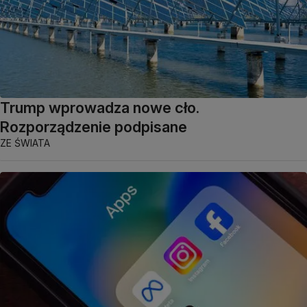
Trump wprowadza nowe cło.
Rozporządzenie podpisane
ZE ŚWIATA