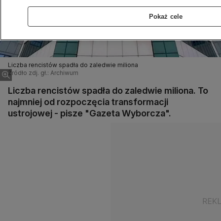
Pokaż cele
Liczba rencistów spadła do zaledwie miliona
Źródło zdj. gł.: Archiwum
Liczba rencistów spadła do zaledwie miliona. To
najmniej od rozpoczęcia transformacji
ustrojowej - pisze "Gazeta Wyborcza".