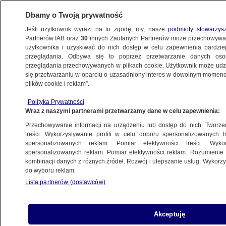
Dbamy o Twoją prywatność
Jeśli użytkownik wyrazi na to zgodę, my, nasze
podmioty stowarzys
Partnerów IAB oraz
30
innych Zaufanych Partnerów może przechowywa
BIZNES
użytkownika i uzyskiwać do nich dostęp w celu zapewnienia bardzi
przeglądania. Odbywa się to poprzez przetwarzanie danych os
przeglądania przechowywanych w plikach cookie. Użytkownik może udzie
Z KRAJU
się przetwarzaniu w oparciu o uzasadniony interes w dowolnym momencie
plików cookie i reklam”.
Ubywa rencistów. Najszybciej od 25 lat
Polityka Prywatności
Wraz z naszymi partnerami przetwarzamy dane w celu zapewnienia:
4.02.2015, 06:26
Przechowywanie informacji na urządzeniu lub dostęp do nich. Tworzeni
treści. Wykorzystywanie profili w celu doboru spersonalizowanych tr
Udostępnij
spersonalizowanych reklam. Pomiar efektywności treści. Wyko
spersonalizowanych reklam. Pomiar efektywności reklam. Rozumienie o
kombinacji danych z różnych źródeł. Rozwój i ulepszanie usług. Wykor
do wyboru reklam.
Lista partnerów (dostawców)
Akceptuję