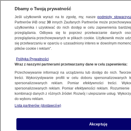
Dbamy o Twoją prywatność
Jeśli użytkownik wyrazi na to zgodę, my, nasze
podmioty stowarzys
Partnerów IAB oraz
30
innych Zaufanych Partnerów może przechowywa
BIZNES
użytkownika i uzyskiwać do nich dostęp w celu zapewnienia bardzi
przeglądania. Odbywa się to poprzez przetwarzanie danych os
przeglądania przechowywanych w plikach cookie. Użytkownik może udzie
Z KRAJU
się przetwarzaniu w oparciu o uzasadniony interes w dowolnym momencie
plików cookie i reklam”.
Sąd pyta o prawa kredytobiorcy. Jest
Polityka Prywatności
odpowiedź TSUE
Wraz z naszymi partnerami przetwarzamy dane w celu zapewnienia:
Przechowywanie informacji na urządzeniu lub dostęp do nich. Tworzeni
12.10.2023, 21:44
treści. Wykorzystywanie profili w celu doboru spersonalizowanych tr
spersonalizowanych reklam. Pomiar efektywności treści. Wyko
spersonalizowanych reklam. Pomiar efektywności reklam. Rozumienie o
Udostępnij
kombinacji danych z różnych źródeł. Rozwój i ulepszanie usług. Wykor
do wyboru reklam.
Lista partnerów (dostawców)
Akceptuję