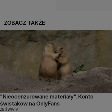
ZOBACZ TAKŻE:
"Nieocenzurowane materiały". Konto
świstaków na OnlyFans
ZE ŚWIATA