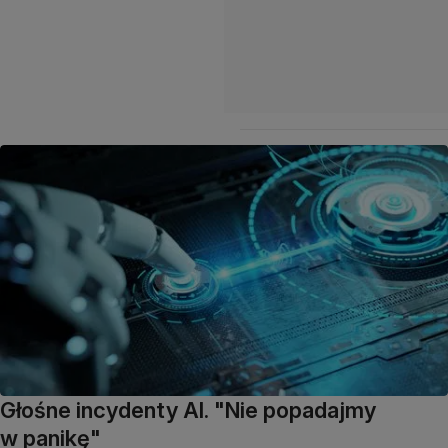
Głośne incydenty AI. "Nie popadajmy
w panikę"