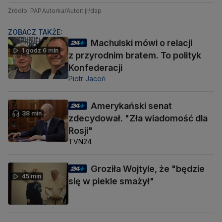
Źródło: PAP
Autorka/Autor: jr/dap
ZOBACZ TAKŻE:
Machulski mówi o relacji
1 godz 6 min
z przyrodnim bratem. To polityk
Konfederacji
Piotr Jacoń
Amerykański senat
38 min
zdecydował. "Zła wiadomość dla
Rosji"
TVN24
Groziła Wojtyle, że "będzie
45 min
się w piekle smażył"