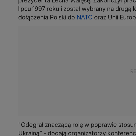
prezydenta Lecha Wałęsę. Zakończył pracę
lipcu 1997 roku i został wybrany na drugą 
dołączenia Polski do
NATO
oraz Unii Europe
"Odegrał znaczącą rolę w poprawie stosu
Ukrainą" - dodają organizatorzy konferencj