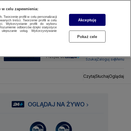
 w celu zapewnienia:
 Tworzenie profili w celu personalizacji
Akceptuję
wanych treści. Tworzenie profili w celu
ci. Wykorzystanie profili do wyboru
Rozumienie odbiorców dzięki statystyce
ulepszanie usług. Wykorzystywanie
Pokaż cele
SUBSKRYBUJ
Przejdź do
Szukaj
Zaloguj się
Menu
Czytaj
Słuchaj
Oglądaj
OGLĄDAJ NA ŻYWO