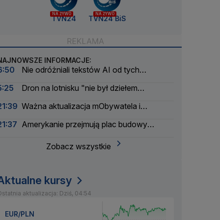
NA ŻYWO
NA ŻYWO
TVN24
TVN24 BiS
NAJNOWSZE INFORMACJE:
6:50
Nie odróżniali tekstów AI od tych
napisanych przez ludzi. Wyniki nowego badania
5:25
Dron na lotnisku "nie był dziełem
amatorów". Pierwsze ustalenia
21:39
Ważna aktualizacja mObywatela i
problemy. Zgłoszenia użytkowników
21:37
Amerykanie przejmują plac budowy
pierwszej polskiej elektrowni atomowej
Zobacz wszystkie
Aktualne kursy
statnia aktualizacja: Dziś, 04:54
EUR/PLN