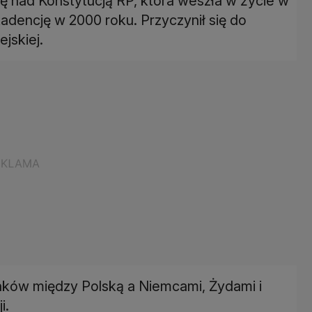
 nad Konstytucją RP, która weszła w życie w
kadencję w 2000 roku. Przyczynił się do
jskiej.
nków między Polską a Niemcami, Żydami i
i.