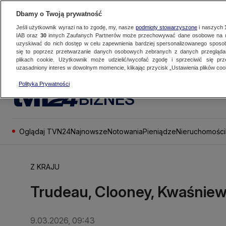
Dbamy o Twoją prywatność
Jeśli użytkownik wyrazi na to zgodę, my, nasze
podmioty stowarzyszone
i naszych
IAB oraz
30
innych Zaufanych Partnerów może przechowywać dane osobowe na ur
uzyskiwać do nich dostęp w celu zapewnienia bardziej spersonalizowanego sposo
się to poprzez przetwarzanie danych osobowych zebranych z danych przegląd
plikach cookie. Użytkownik może udzielić/wycofać zgodę i sprzeciwić się pr
uzasadniony interes w dowolnym momencie, klikając przycisk „Ustawienia plików cook
Polityka Prywatności
BIZNES
Oglądaj TVN24
Najnowsze
Notowania
Pieniądze
Nieruchomości
Z KRAJU
Trudeau, Clooney, Kwaśniew
9.03.2026, 09:43