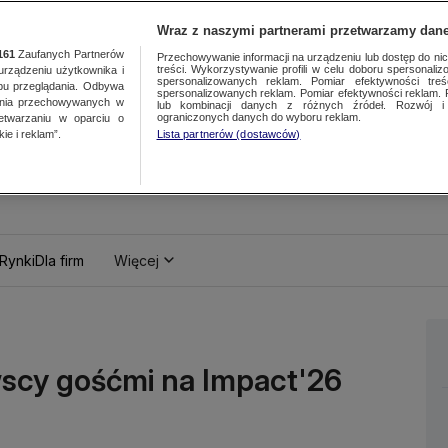
Wraz z naszymi partnerami przetwarzamy dane
161
Zaufanych Partnerów
Przechowywanie informacji na urządzeniu lub dostęp do nich.
treści. Wykorzystywanie profili w celu doboru spersonalizo
ządzeniu użytkownika i
spersonalizowanych reklam. Pomiar efektywności treś
bu przeglądania. Odbywa
spersonalizowanych reklam. Pomiar efektywności reklam. 
ania przechowywanych w
lub kombinacji danych z różnych źródeł. Rozwój i 
ograniczonych danych do wyboru reklam.
zetwarzaniu w oparciu o
ie i reklam”.
Lista partnerów (dostawców)
Rynki
Dla firm
Więcej
scy gośćmi na Impact'26