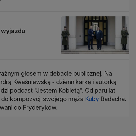
y wyjazdu
 ważnym głosem w debacie publicznej. Na
drą Kwaśniewską - dziennikarką i autorką
dzi podcast "Jestem Kobietą". Od paru lat
ej do kompozycji swojego męża
Kuby
Badacha.
owani do Fryderyków.