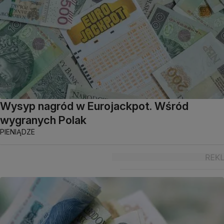
Wysyp nagród w Eurojackpot. Wśród
wygranych Polak
PIENIĄDZE