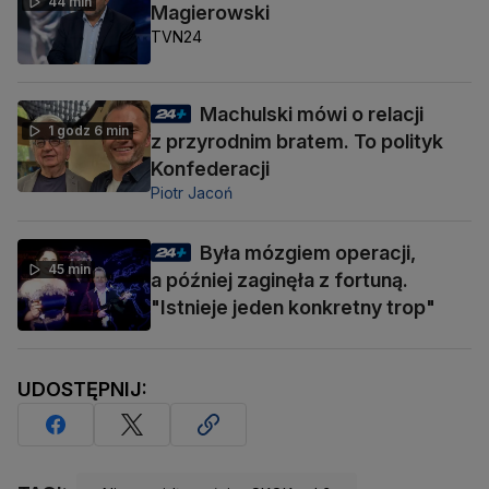
44 min
Magierowski
TVN24
Machulski mówi o relacji
1 godz 6 min
z przyrodnim bratem. To polityk
Konfederacji
Piotr Jacoń
Była mózgiem operacji,
45 min
a później zaginęła z fortuną.
"Istnieje jeden konkretny trop"
UDOSTĘPNIJ: