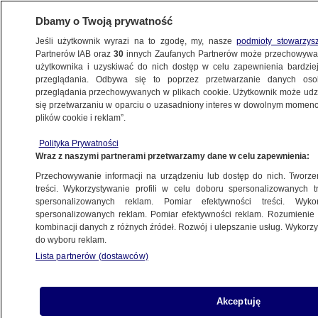
Dbamy o Twoją prywatność
Jeśli użytkownik wyrazi na to zgodę, my, nasze
podmioty stowarzys
Partnerów IAB oraz
30
innych Zaufanych Partnerów może przechowywa
BIZNES
użytkownika i uzyskiwać do nich dostęp w celu zapewnienia bardzi
przeglądania. Odbywa się to poprzez przetwarzanie danych os
przeglądania przechowywanych w plikach cookie. Użytkownik może udzie
Z KRAJU
się przetwarzaniu w oparciu o uzasadniony interes w dowolnym momencie
plików cookie i reklam”.
Szef KNF o SKOK-ach. “Sytuacja jest
Polityka Prywatności
trudna”
Wraz z naszymi partnerami przetwarzamy dane w celu zapewnienia:
Przechowywanie informacji na urządzeniu lub dostęp do nich. Tworzeni
19.02.2015, 21:03
treści. Wykorzystywanie profili w celu doboru spersonalizowanych tr
spersonalizowanych reklam. Pomiar efektywności treści. Wyko
spersonalizowanych reklam. Pomiar efektywności reklam. Rozumienie o
Udostępnij
kombinacji danych z różnych źródeł. Rozwój i ulepszanie usług. Wykor
do wyboru reklam.
Sytuacja w sektorze Spółdzielczych Kas
Lista partnerów (dostawców)
Oszczędnościowo-Kredytowych (SKOK) jest
nadal trudna - mówił w czwartek na posiedzeniu
sejmowej Komisji Finansów Publicznych
Akceptuję
przewodniczący Komisji Nadzoru Finansowego