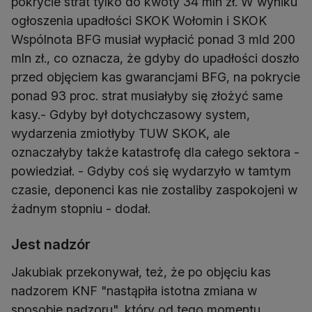
pokrycie strat tylko do kwoty 34 mln zł. W wyniku
ogłoszenia upadłości SKOK Wołomin i SKOK
Wspólnota BFG musiał wypłacić ponad 3 mld 200
mln zł., co oznacza, że gdyby do upadłości doszło
przed objęciem kas gwarancjami BFG, na pokrycie
ponad 93 proc. strat musiałyby się złożyć same
kasy.- Gdyby był dotychczasowy system,
wydarzenia zmiotłyby TUW SKOK, ale
oznaczałyby także katastrofę dla całego sektora -
powiedział. - Gdyby coś się wydarzyło w tamtym
czasie, deponenci kas nie zostaliby zaspokojeni w
żadnym stopniu - dodał.
Jest nadzór
Jakubiak przekonywał, też, że po objęciu kas
nadzorem KNF "nastąpiła istotna zmiana w
sposobie nadzoru", który od tego momentu