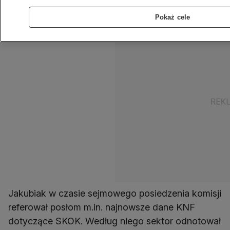
(KNF) Andrzej Jakubiak.
Pokaż cele
Jakubiak w czasie sejmowego posiedzenia komisji
referował posłom m.in. najnowsze dane KNF
dotyczące SKOK. Według niego sektor odnotował