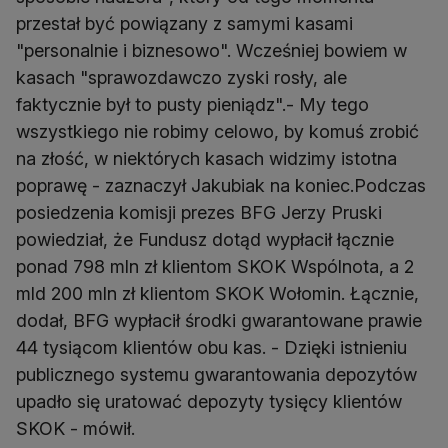
przestał być powiązany z samymi kasami
"personalnie i biznesowo". Wcześniej bowiem w
kasach "sprawozdawczo zyski rosły, ale
faktycznie był to pusty pieniądz".- My tego
wszystkiego nie robimy celowo, by komuś zrobić
na złość, w niektórych kasach widzimy istotna
poprawę - zaznaczył Jakubiak na koniec.Podczas
posiedzenia komisji prezes BFG Jerzy Pruski
powiedział, że Fundusz dotąd wypłacił łącznie
ponad 798 mln zł klientom SKOK Wspólnota, a 2
mld 200 mln zł klientom SKOK Wołomin. Łącznie,
dodał, BFG wypłacił środki gwarantowane prawie
44 tysiącom klientów obu kas. - Dzięki istnieniu
publicznego systemu gwarantowania depozytów
upadło się uratować depozyty tysięcy klientów
SKOK - mówił.