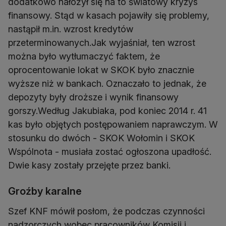
dodatkowo nałożył się na to światowy kryzys
finansowy. Stąd w kasach pojawiły się problemy,
nastąpił m.in. wzrost kredytów
przeterminowanych.Jak wyjaśniał, ten wzrost
można było wytłumaczyć faktem, że
oprocentowanie lokat w SKOK było znacznie
wyższe niż w bankach. Oznaczało to jednak, że
depozyty były droższe i wynik finansowy
gorszy.Według Jakubiaka, pod koniec 2014 r. 41
kas było objętych postępowaniem naprawczym. W
stosunku do dwóch - SKOK Wołomin i SKOK
Wspólnota - musiała zostać ogłoszona upadłość.
Dwie kasy zostały przejęte przez banki.
Groźby karalne
Szef KNF mówił posłom, że podczas czynności
nadzorczych wobec pracowników Komisji i