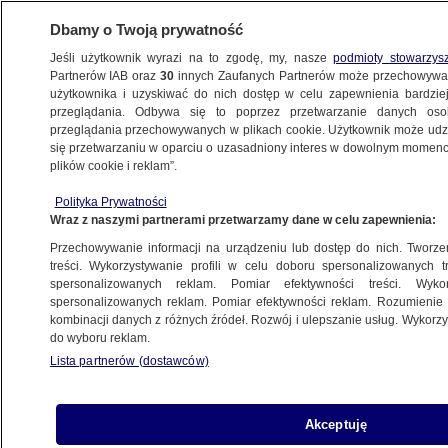
Dbamy o Twoją prywatność
Jeśli użytkownik wyrazi na to zgodę, my, nasze
podmioty stowarzys
Partnerów IAB oraz
30
innych Zaufanych Partnerów może przechowywa
BIZNES
użytkownika i uzyskiwać do nich dostęp w celu zapewnienia bardzi
przeglądania. Odbywa się to poprzez przetwarzanie danych os
przeglądania przechowywanych w plikach cookie. Użytkownik może udzie
Z KRAJU
się przetwarzaniu w oparciu o uzasadniony interes w dowolnym momencie
plików cookie i reklam”.
Sprzedaż detaliczna w maju 2023 roku.
Polityka Prywatności
Najnowsze dane ze sklepów
Wraz z naszymi partnerami przetwarzamy dane w celu zapewnienia:
Przechowywanie informacji na urządzeniu lub dostęp do nich. Tworzeni
22.06.2023, 10:03
treści. Wykorzystywanie profili w celu doboru spersonalizowanych tr
spersonalizowanych reklam. Pomiar efektywności treści. Wyko
spersonalizowanych reklam. Pomiar efektywności reklam. Rozumienie o
Udostępnij
kombinacji danych z różnych źródeł. Rozwój i ulepszanie usług. Wykor
do wyboru reklam.
Lista partnerów (dostawców)
Akceptuję