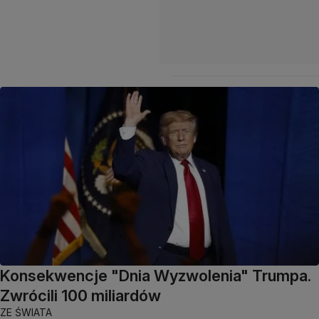
Konsekwencje "Dnia Wyzwolenia" Trumpa.
Zwrócili 100 miliardów
ZE ŚWIATA