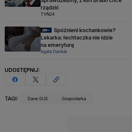
Sprawdziliśmy, z kim Braun chce
rządzić
TVN24
Spóźnieni kochankowie?
Lekarka: łechtaczka nie idzie
na emeryturę
Agata Daniluk
UDOSTĘPNIJ:
TAGI:
Dane GUS
Gospodarka