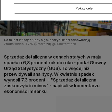
Pokaż cele
Co to jest inflacja? Kiedy się skończy? Dzieci odpowiadają
Źródło wideo: TVN24
Źródło zdj. gł.: Shutterstock
Sprzedaż detaliczna w cenach stałych w maju
spadła o 6,8 procent rok do roku - podał Główny
Urząd Statystyczny (GUS). To więcej niż
przewidywali analitycy. W kwietniu spadek
wynosił 7,3 procent. - "Sprzedaż detaliczna
zaskoczyła in minus" - napisali w komentarzu
ekonomiści mBanku.