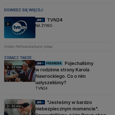
DOWIEDZ SIĘ WIĘCEJ:
TVN24
NA ŻYWO
Źródło: PAP
Autorka/Autor: jr/dap
ZOBACZ TAKŻE:
Pojechaliśmy
PREMIERA
27 min
w rodzinne strony Karola
Nawrockiego. Co o nim
usłyszeliśmy?
TVN24
"Jesteśmy w bardzo
25 min
niebezpiecznym momencie".