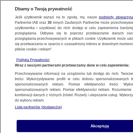
Dbamy o Twoją prywatność
Jeśli użytkownik wyrazi na to zgodę, my, nasze
podmioty stowarzys
Partnerów IAB oraz
30
innych Zaufanych Partnerów może przechowywa
BIZNES
użytkownika i uzyskiwać do nich dostęp w celu zapewnienia bardzi
przeglądania. Odbywa się to poprzez przetwarzanie danych os
przeglądania przechowywanych w plikach cookie. Użytkownik może udzie
Z KRAJU
się przetwarzaniu w oparciu o uzasadniony interes w dowolnym momencie
plików cookie i reklam”.
Na sejmowej komisji o sprawdzaniu
Polityka Prywatności
szczepień przez pracodawcę. Będzie
Wraz z naszymi partnerami przetwarzamy dane w celu zapewnienia:
wysłuchanie publiczne
Przechowywanie informacji na urządzeniu lub dostęp do nich. Tworzeni
treści. Wykorzystywanie profili w celu doboru spersonalizowanych tr
16.12.2021, 20:34
spersonalizowanych reklam. Pomiar efektywności treści. Wyko
spersonalizowanych reklam. Pomiar efektywności reklam. Rozumienie o
kombinacji danych z różnych źródeł. Rozwój i ulepszanie usług. Wykor
Udostępnij
do wyboru reklam.
Lista partnerów (dostawców)
Akceptuję