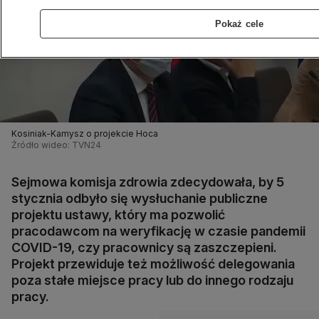
Pokaż cele
Kosiniak-Kamysz o projekcie Hoca
Źródło wideo: TVN24
Sejmowa komisja zdrowia zdecydowała, by 5
stycznia odbyło się wysłuchanie publiczne
projektu ustawy, który ma pozwolić
pracodawcom na weryfikację w czasie pandemii
COVID-19, czy pracownicy są zaszczepieni.
Projekt przewiduje też możliwość delegowania
poza stałe miejsce pracy lub do innego rodzaju
pracy.