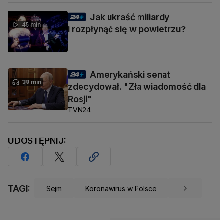
Jak ukraść miliardy
45 min
i rozpłynąć się w powietrzu?
Amerykański senat
38 min
zdecydował. "Zła wiadomość dla
Rosji"
TVN24
UDOSTĘPNIJ:
TAGI:
Sejm
Koronawirus w Polsce