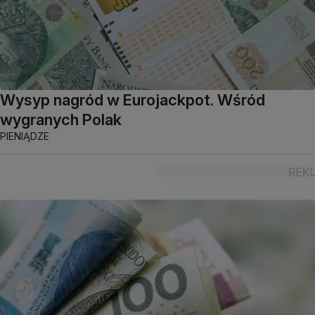
Wysyp nagród w Eurojackpot. Wśród
wygranych Polak
PIENIĄDZE