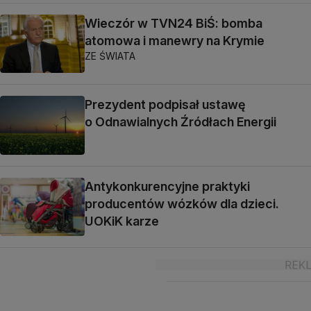
Wieczór w TVN24 BiŚ: bomba
atomowa i manewry na Krymie
ZE ŚWIATA
Prezydent podpisał ustawę
o Odnawialnych Źródłach Energii
Antykonkurencyjne praktyki
producentów wózków dla dzieci.
UOKiK karze