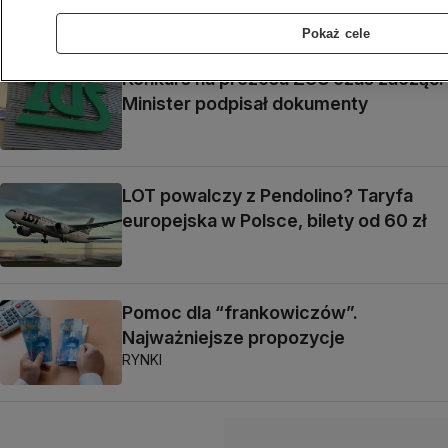
Pokaż cele
Konkurs na prezesa ZUS czas zacząć.
Minister podpisał dokumenty
LOT powalczy z Pendolino? Taryfa
europejska w Polsce, bilety od 60 zł
Pomoc dla “frankowiczów”.
Najważniejsze propozycje
RYNKI