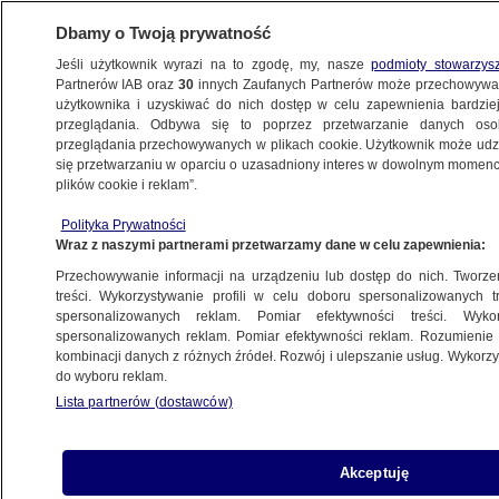
Dbamy o Twoją prywatność
Jeśli użytkownik wyrazi na to zgodę, my, nasze
podmioty stowarzys
Partnerów IAB oraz
30
innych Zaufanych Partnerów może przechowywa
BIZNES
użytkownika i uzyskiwać do nich dostęp w celu zapewnienia bardzi
przeglądania. Odbywa się to poprzez przetwarzanie danych os
przeglądania przechowywanych w plikach cookie. Użytkownik może udzie
Z KRAJU
się przetwarzaniu w oparciu o uzasadniony interes w dowolnym momencie
plików cookie i reklam”.
Złoty na huśtawce. Od jutra
uspokojenie?
Polityka Prywatności
Wraz z naszymi partnerami przetwarzamy dane w celu zapewnienia:
Przechowywanie informacji na urządzeniu lub dostęp do nich. Tworzeni
treści. Wykorzystywanie profili w celu doboru spersonalizowanych tr
spersonalizowanych reklam. Pomiar efektywności treści. Wyko
Były szef KNF ocenia propozycje dla
spersonalizowanych reklam. Pomiar efektywności reklam. Rozumienie o
"frankowiczów"
kombinacji danych z różnych źródeł. Rozwój i ulepszanie usług. Wykor
do wyboru reklam.
Lista partnerów (dostawców)
Ministerstwo: do końca lutego
Akceptuję
podatnicy przesłali 21 mln e-PIT-ów