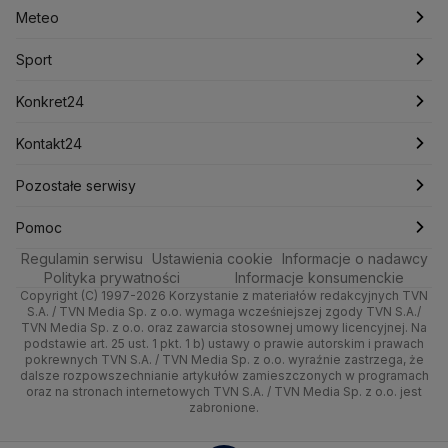
Rynki
Biznes
Podcasty
Fakty po Faktach
Warszawa
Meteo
Lotnisko Chopina
Lotto
Maciej Wąsik
Marcin Przydacz
Marcin Kierwiński
Marian Banaś
Dla firm
Meteo
Artykuły
Fakty o Świecie
Łódź
Pogoda godzinowa
Sport
Mariusz Błaszczak
Mariusz Kamiński
Mark Zuckerberg
Mateusz Morawiecki
Handel
Sport
Newslettery
Ludzie Faktów
Katowice
Pogoda długoterminowa
Piłka Nożna
Konkret24
Michał Kamiński
Ze świata
Zdrowie
Kraków
Pogoda na jutro
Ministerstwo Aktywów Państwowych
Tenis
Najnowsze
Kontakt24
Ministerstwo Edukacji i Nauki
Tech
Technologia
Poznań
Pogoda na weekend
Kolarstwo
Polska
Najnowsze
Pozostałe serwisy
Ministerstwo Infrastruktury
Ministerstwo Kultury
Ministerstwo Obrony Narodowej
Moto
Kultura i styl
Trójmiasto
Najnowsze
Skoki Narciarskie
Świat
Gorące Tematy
TVN
Pomoc
Ministerstwo Rolnictwa
Regulamin serwisu
Dla seniora
Ustawienia cookie
Informacje o nadawcy
Ciekawostki
Ministerstwo Rozwoju i Technologii
Wrocław
Polska
Sporty zimowe
Polityka
Wyślij zgłoszenie
Dzień Dobry TVN
Centrum pomocy
Polityka prywatności
Informacje konsumenckie
Ministerstwo Sportu i Turystyki
Copyright (C) 1997-2026 Korzystanie z materiałów redakcyjnych TVN
Turystyka
Quizy
Kielce
Prognoza
Lekkoatletyka
Zdrowie
Uwaga TVN
Ministerstwo Cyfryzacji
Test zgodności
S.A. / TVN Media Sp. z o.o. wymaga wcześniejszej zgody TVN S.A./
TVN Media Sp. z o.o. oraz zawarcia stosownej umowy licencyjnej. Na
Ministerstwo Edukacji Narodowej
podstawie art. 25 ust. 1 pkt. 1 b) ustawy o prawie autorskim i prawach
Kujawsko-pomorskie
Świat
Siatkówka
Tech
HGTV
Oglądaj na TV
Ministerstwo Finansów
pokrewnych TVN S.A. / TVN Media Sp. z o.o. wyraźnie zastrzega, że
dalsze rozpowszechnianie artykułów zamieszczonych w programach
Ministerstwo Klimatu i Środowiska
Lublin
Nauka
F1
Nauka
TVN Turbo
Zrealizuj voucher
oraz na stronach internetowych TVN S.A. / TVN Media Sp. z o.o. jest
Ministerstwo Nauki i Szkolnictwa Wyższego
zabronione.
Lubuskie
Ciekawostki
Ministerstwo Sprawiedliwości
Rozrywka
TVN Style