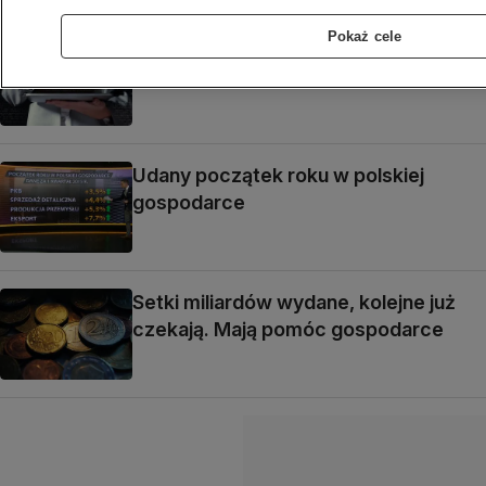
Pokaż cele
GIODO: Polak średnio po roku
dowiaduje się o kradzieży tożsamości
Udany początek roku w polskiej
gospodarce
Setki miliardów wydane, kolejne już
czekają. Mają pomóc gospodarce