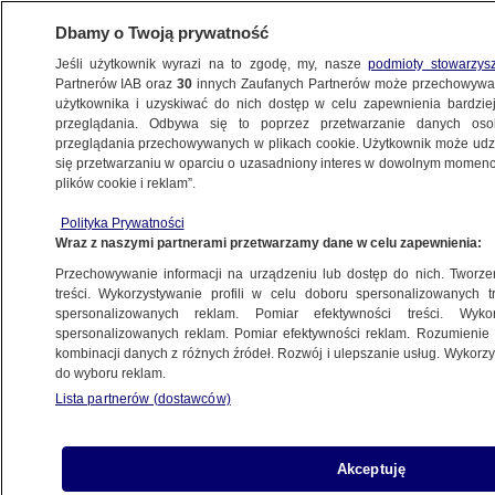
Dbamy o Twoją prywatność
Jeśli użytkownik wyrazi na to zgodę, my, nasze
podmioty stowarzys
Partnerów IAB oraz
30
innych Zaufanych Partnerów może przechowywa
BIZNES
użytkownika i uzyskiwać do nich dostęp w celu zapewnienia bardzi
przeglądania. Odbywa się to poprzez przetwarzanie danych os
przeglądania przechowywanych w plikach cookie. Użytkownik może udzie
Z KRAJU
się przetwarzaniu w oparciu o uzasadniony interes w dowolnym momencie
plików cookie i reklam”.
Dostałeś wezwanie z urzędu
skarbowego? Podpowiadamy, jak się
Polityka Prywatności
Wraz z naszymi partnerami przetwarzamy dane w celu zapewnienia:
zachować
Przechowywanie informacji na urządzeniu lub dostęp do nich. Tworzeni
treści. Wykorzystywanie profili w celu doboru spersonalizowanych tr
spersonalizowanych reklam. Pomiar efektywności treści. Wyko
InPost miał dostarczać rządową
spersonalizowanych reklam. Pomiar efektywności reklam. Rozumienie o
korespondencję. Przetarg
kombinacji danych z różnych źródeł. Rozwój i ulepszanie usług. Wykor
do wyboru reklam.
uniważniony
Lista partnerów (dostawców)
Wieczór w TVN24 BiŚ. Poglądy
Akceptuję
kandydatów a polityka zagraniczna