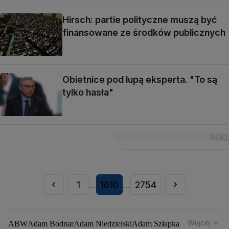
Hirsch: partie polityczne muszą być
finansowane ze środków publicznych
Obietnice pod lupą eksperta. "To są
tylko hasła"
1
1610
2754
...
...
Więcej
ABW
Adam Bodnar
Adam Niedzielski
Adam Szłapka