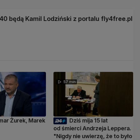
0 będą Kamil Lodziński z portalu fly4free.pl
57 min
mar Żurek, Marek
Dziś mija 15 lat
i
od śmierci Andrzeja Leppera.
"Nigdy nie uwierzę, że to było