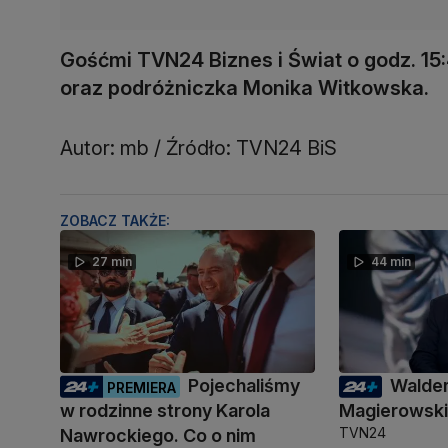
Gośćmi TVN24 Biznes i Świat o godz. 15:4
oraz podróżniczka Monika Witkowska.
Autor: mb / Źródło: TVN24 BiS
ZOBACZ TAKŻE:
27 min
44 min
Pojechaliśmy
Walde
PREMIERA
w rodzinne strony Karola
Magierowsk
TVN24
Nawrockiego. Co o nim