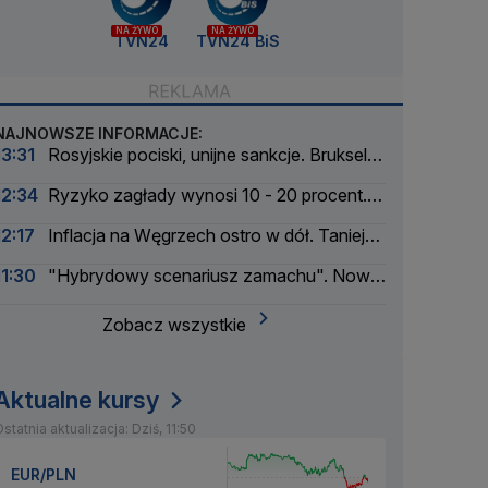
NA ŻYWO
NA ŻYWO
TVN24
TVN24 BiS
NAJNOWSZE INFORMACJE:
13:31
Rosyjskie pociski, unijne sankcje. Bruksela
reaguje na serię nalotów
12:34
Ryzyko zagłady wynosi 10 - 20 procent.
Pionier AI ostrzega
12:17
Inflacja na Węgrzech ostro w dół. Tanieją
żywność i energia
11:30
"Hybrydowy scenariusz zamachu". Nowe
informacje w sprawie drona na lotnisku
Zobacz wszystkie
Aktualne kursy
statnia aktualizacja: Dziś, 11:50
EUR/PLN