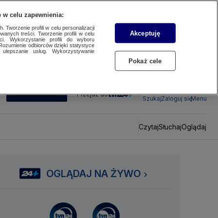
 w celu zapewnienia:
 Tworzenie profili w celu personalizacji
Akceptuję
wanych treści. Tworzenie profili w celu
ci. Wykorzystanie profili do wyboru
Rozumienie odbiorców dzięki statystyce
ulepszanie usług. Wykorzystywanie
Pokaż cele
SUBSKRYBUJ
Przejdź do
Szukaj
Zaloguj się
Menu
Czytaj
Słuchaj
Oglądaj
OGLĄDAJ NA ŻYWO