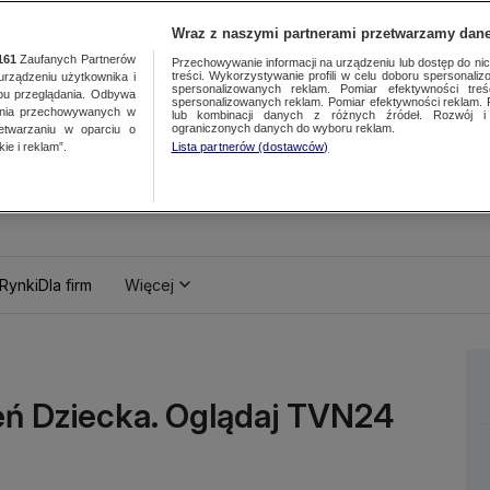
Wraz z naszymi partnerami przetwarzamy dane
161
Zaufanych Partnerów
Przechowywanie informacji na urządzeniu lub dostęp do nich.
treści. Wykorzystywanie profili w celu doboru spersonalizo
ządzeniu użytkownika i
spersonalizowanych reklam. Pomiar efektywności treś
bu przeglądania. Odbywa
spersonalizowanych reklam. Pomiar efektywności reklam. 
ania przechowywanych w
lub kombinacji danych z różnych źródeł. Rozwój i 
ograniczonych danych do wyboru reklam.
zetwarzaniu w oparciu o
ie i reklam”.
Lista partnerów (dostawców)
Rynki
Dla firm
Więcej
ień Dziecka. Oglądaj TVN24