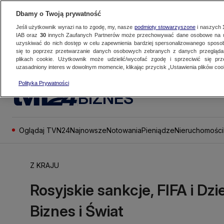
Dbamy o Twoją prywatność
Jeśli użytkownik wyrazi na to zgodę, my, nasze
podmioty stowarzyszone
i naszych
IAB oraz
30
innych Zaufanych Partnerów może przechowywać dane osobowe na ur
uzyskiwać do nich dostęp w celu zapewnienia bardziej spersonalizowanego sposo
się to poprzez przetwarzanie danych osobowych zebranych z danych przegląd
plikach cookie. Użytkownik może udzielić/wycofać zgodę i sprzeciwić się pr
uzasadniony interes w dowolnym momencie, klikając przycisk „Ustawienia plików cook
Polityka Prywatności
BIZNES
Oglądaj TVN24
Najnowsze
Notowania
Pieniądze
Nieruchomości
Z KRAJU
Rosyjskie sankcje, FIFA i Dz
Biznes i Świat