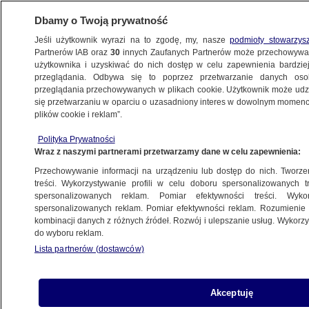
Dbamy o Twoją prywatność
Jeśli użytkownik wyrazi na to zgodę, my, nasze
podmioty stowarzys
Partnerów IAB oraz
30
innych Zaufanych Partnerów może przechowywa
BIZNES
użytkownika i uzyskiwać do nich dostęp w celu zapewnienia bardzi
przeglądania. Odbywa się to poprzez przetwarzanie danych os
przeglądania przechowywanych w plikach cookie. Użytkownik może udzie
Z KRAJU
się przetwarzaniu w oparciu o uzasadniony interes w dowolnym momencie
plików cookie i reklam”.
Mamy bogate złoża surowców, ale polityki
Polityka Prywatności
brak. "Panuje bałagan prawny i chaos"
Wraz z naszymi partnerami przetwarzamy dane w celu zapewnienia:
Przechowywanie informacji na urządzeniu lub dostęp do nich. Tworzeni
10.03.2015, 11:36
treści. Wykorzystywanie profili w celu doboru spersonalizowanych tr
spersonalizowanych reklam. Pomiar efektywności treści. Wyko
spersonalizowanych reklam. Pomiar efektywności reklam. Rozumienie o
Udostępnij
kombinacji danych z różnych źródeł. Rozwój i ulepszanie usług. Wykor
do wyboru reklam.
Lista partnerów (dostawców)
Akceptuję