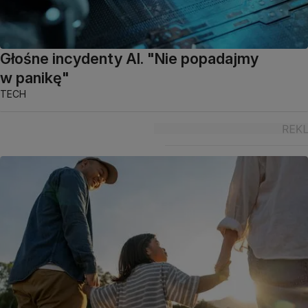
Głośne incydenty AI. "Nie popadajmy
w panikę"
TECH