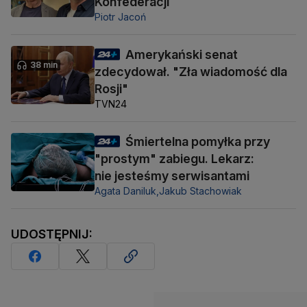
Konfederacji
Piotr Jacoń
Amerykański senat
38 min
zdecydował. "Zła wiadomość dla
Rosji"
TVN24
Śmiertelna pomyłka przy
"prostym" zabiegu. Lekarz:
nie jesteśmy serwisantami
Agata Daniluk,
Jakub Stachowiak
UDOSTĘPNIJ: