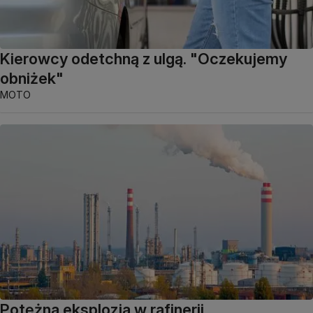
Kierowcy odetchną z ulgą. "Oczekujemy
obniżek"
MOTO
Potężna eksplozja w rafinerii