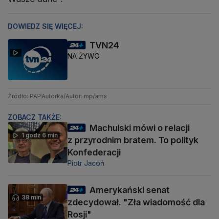
DOWIEDZ SIĘ WIĘCEJ:
TVN24
NA ŻYWO
Źródło: PAP
Autorka/Autor: mp/ams
ZOBACZ TAKŻE:
Machulski mówi o relacji
1 godz 6 min
z przyrodnim bratem. To polityk
Konfederacji
Piotr Jacoń
Amerykański senat
38 min
zdecydował. "Zła wiadomość dla
Rosji"