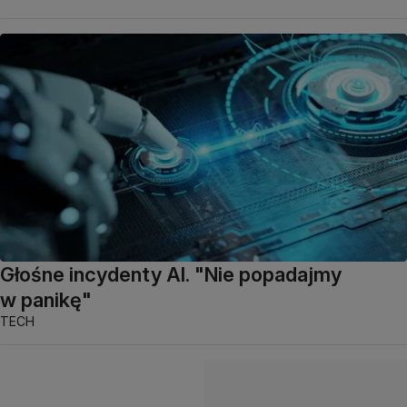
Głośne incydenty AI. "Nie popadajmy
w panikę"
TECH