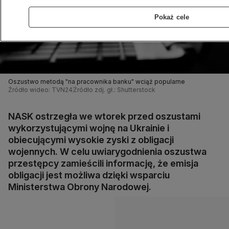
Pokaż cele
Oszustwo metodą "na pracownika banku" wciąż popularne
Źródło wideo: TVN24
Źródło zdj. gł.: Shutterstock
NASK ostrzegła we wtorek przed oszustami
wykorzystującymi wojnę na Ukrainie i
obiecującymi wysokie zyski z obligacji
wojennych. W celu uwiarygodnienia oszustwa
przestępcy zamieścili informację, że emisja
obligacji jest możliwa dzięki wsparciu
Ministerstwa Obrony Narodowej.