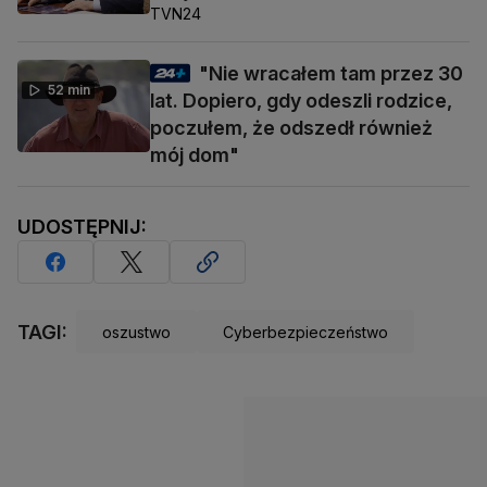
TVN24
"Nie wracałem tam przez 30
52 min
lat. Dopiero, gdy odeszli rodzice,
poczułem, że odszedł również
mój dom"
UDOSTĘPNIJ:
TAGI:
oszustwo
Cyberbezpieczeństwo