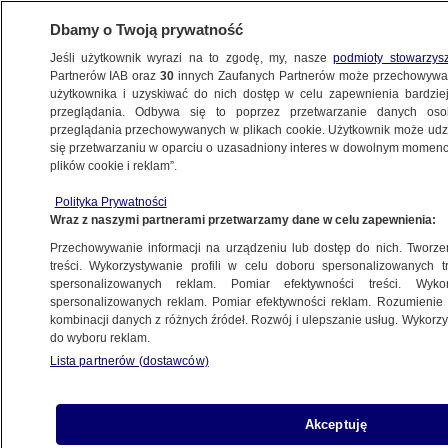
Dbamy o Twoją prywatność
Jeśli użytkownik wyrazi na to zgodę, my, nasze
podmioty stowarzys
Partnerów IAB oraz
30
innych Zaufanych Partnerów może przechowywa
BIZNES
użytkownika i uzyskiwać do nich dostęp w celu zapewnienia bardzi
przeglądania. Odbywa się to poprzez przetwarzanie danych os
przeglądania przechowywanych w plikach cookie. Użytkownik może udzie
Z KRAJU
się przetwarzaniu w oparciu o uzasadniony interes w dowolnym momencie
plików cookie i reklam”.
Metoda na obligacje wojenne. Oszuści
Polityka Prywatności
podszywają się pod ministerstwo
Wraz z naszymi partnerami przetwarzamy dane w celu zapewnienia:
Przechowywanie informacji na urządzeniu lub dostęp do nich. Tworzeni
21.03.2023, 15:12
treści. Wykorzystywanie profili w celu doboru spersonalizowanych tr
spersonalizowanych reklam. Pomiar efektywności treści. Wyko
spersonalizowanych reklam. Pomiar efektywności reklam. Rozumienie o
Udostępnij
kombinacji danych z różnych źródeł. Rozwój i ulepszanie usług. Wykor
do wyboru reklam.
Lista partnerów (dostawców)
Akceptuję