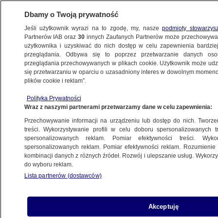
Dbamy o Twoją prywatność
Jeśli użytkownik wyrazi na to zgodę, my, nasze
podmioty stowarzys
Partnerów IAB oraz
30
innych Zaufanych Partnerów może przechowywa
BIZNES
użytkownika i uzyskiwać do nich dostęp w celu zapewnienia bardzi
przeglądania. Odbywa się to poprzez przetwarzanie danych os
przeglądania przechowywanych w plikach cookie. Użytkownik może udzie
Z KRAJU
się przetwarzaniu w oparciu o uzasadniony interes w dowolnym momencie
plików cookie i reklam”.
Produkt wycofany z rynku. "Migracja
Polityka Prywatności
pierwszorzędowych amin aromatycznych"
Wraz z naszymi partnerami przetwarzamy dane w celu zapewnienia:
Przechowywanie informacji na urządzeniu lub dostęp do nich. Tworzeni
27.10.2022, 06:52
treści. Wykorzystywanie profili w celu doboru spersonalizowanych tr
spersonalizowanych reklam. Pomiar efektywności treści. Wyko
spersonalizowanych reklam. Pomiar efektywności reklam. Rozumienie o
Udostępnij
kombinacji danych z różnych źródeł. Rozwój i ulepszanie usług. Wykor
do wyboru reklam.
Lista partnerów (dostawców)
Akceptuję