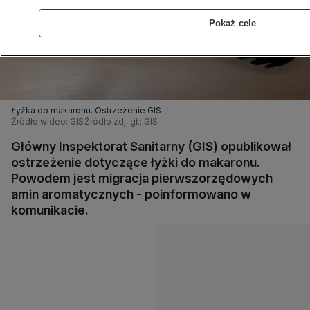
Pokaż cele
Łyżka do makaronu. Ostrzeżenie GIS
Źródło wideo: GIS
Źródło zdj. gł.: GIS
Główny Inspektorat Sanitarny (GIS) opublikował
ostrzeżenie dotyczące łyżki do makaronu.
Powodem jest migracja pierwszorzędowych
amin aromatycznych - poinformowano w
komunikacie.