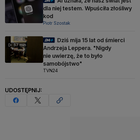
AI uznała, że nasz świat jest
dla niej testem. Wpuściła złośliwy
kod
Piotr Szostak
Dziś mija 15 lat od śmierci
57 min
Andrzeja Leppera. "Nigdy
nie uwierzę, że to było
samobójstwo"
TVN24
UDOSTĘPNIJ: