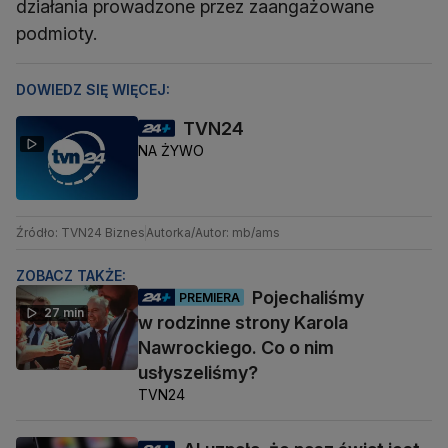
działania prowadzone przez zaangażowane
podmioty.
DOWIEDZ SIĘ WIĘCEJ:
TVN24
NA ŻYWO
Źródło: TVN24 Biznes
Autorka/Autor: mb/ams
ZOBACZ TAKŻE:
Pojechaliśmy
PREMIERA
27 min
w rodzinne strony Karola
Nawrockiego. Co o nim
usłyszeliśmy?
TVN24