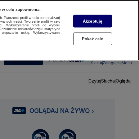
 w celu zapewnienia:
 Tworzenie profili w celu personalizacji
Akceptuję
wanych treści. Tworzenie profili w celu
ci. Wykorzystanie profili do wyboru
Rozumienie odbiorców dzięki statystyce
ulepszanie usług. Wykorzystywanie
Pokaż cele
SUBSKRYBUJ
Przejdź do
Szukaj
Zaloguj się
Menu
Czytaj
Słuchaj
Oglądaj
OGLĄDAJ NA ŻYWO