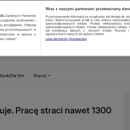
Wraz z naszymi partnerami przetwarzamy dane
161
Zaufanych Partnerów
Przechowywanie informacji na urządzeniu lub dostęp do nich.
treści. Wykorzystywanie profili w celu doboru spersonalizo
ządzeniu użytkownika i
spersonalizowanych reklam. Pomiar efektywności treś
bu przeglądania. Odbywa
spersonalizowanych reklam. Pomiar efektywności reklam. 
ania przechowywanych w
lub kombinacji danych z różnych źródeł. Rozwój i 
ograniczonych danych do wyboru reklam.
zetwarzaniu w oparciu o
ie i reklam”.
Lista partnerów (dostawców)
Rynki
Dla firm
Więcej
je. Pracę straci nawet 1300