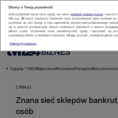
Dbamy o Twoją prywatność
Jeśli użytkownik wyrazi na to zgodę, my, nasze
podmioty stowarzyszone
i naszych
IAB oraz
30
innych Zaufanych Partnerów może przechowywać dane osobowe na ur
uzyskiwać do nich dostęp w celu zapewnienia bardziej spersonalizowanego sposo
się to poprzez przetwarzanie danych osobowych zebranych z danych przegląd
plikach cookie. Użytkownik może udzielić/wycofać zgodę i sprzeciwić się pr
uzasadniony interes w dowolnym momencie, klikając przycisk „Ustawienia plików cook
Polityka Prywatności
BIZNES
Oglądaj TVN24
Najnowsze
Notowania
Pieniądze
Nieruchomości
Z KRAJU
Znana sieć sklepów bankrutu
osób