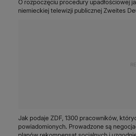
O rozpoczęciu procedury upadłościowej j
niemieckiej telewizji publicznej Zweites 
Jak podaje ZDF, 1300 pracowników, któryc
powiadomionych. Prowadzone są negocja
planów rekompensat socjalnych i uzgodni