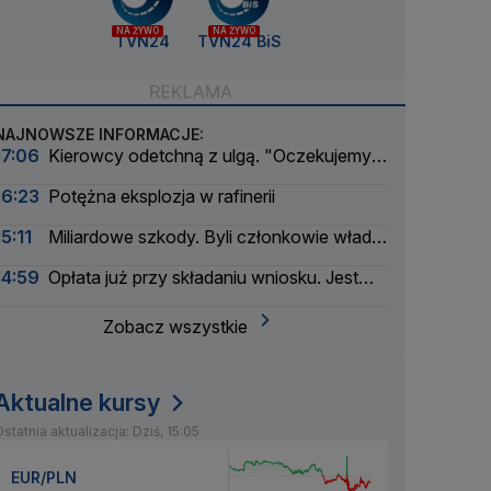
NA ŻYWO
NA ŻYWO
TVN24
TVN24 BiS
NAJNOWSZE INFORMACJE:
17:06
Kierowcy odetchną z ulgą. "Oczekujemy
obniżek"
16:23
Potężna eksplozja w rafinerii
15:11
Miliardowe szkody. Byli członkowie władz
Orlenu z aktem oskarżenia
14:59
Opłata już przy składaniu wniosku. Jest
podpis prezydenta
Zobacz wszystkie
Aktualne kursy
statnia aktualizacja: Dziś, 15:05
EUR/PLN