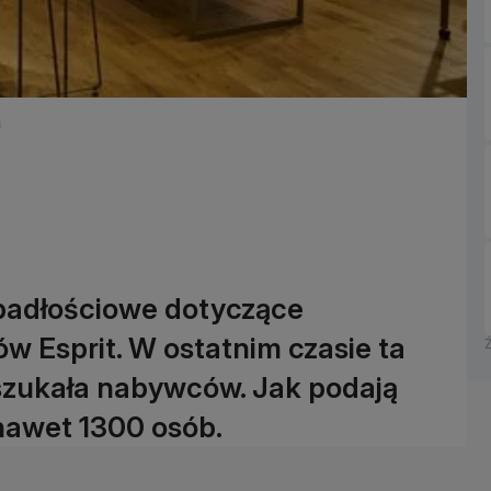
m
padłościowe dotyczące
pów Esprit. W ostatnim czasie ta
zukała nabywców. Jak podają
 nawet 1300 osób.