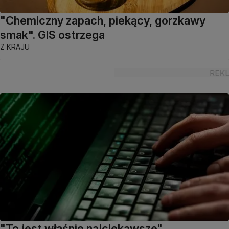
"Chemiczny zapach, piekący, gorzkawy
smak". GIS ostrzega
Z KRAJU
"To jest właśnie najciekawsze".