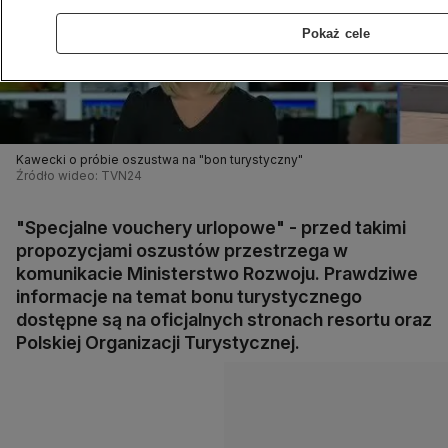
Pokaż cele
Kawecki o próbie oszustwa na "bon turystyczny"
Źródło wideo: TVN24
"Specjalne vouchery urlopowe" - przed takimi
propozycjami oszustów przestrzega w
komunikacie Ministerstwo Rozwoju. Prawdziwe
informacje na temat bonu turystycznego
dostępne są na oficjalnych stronach resortu oraz
Polskiej Organizacji Turystycznej.