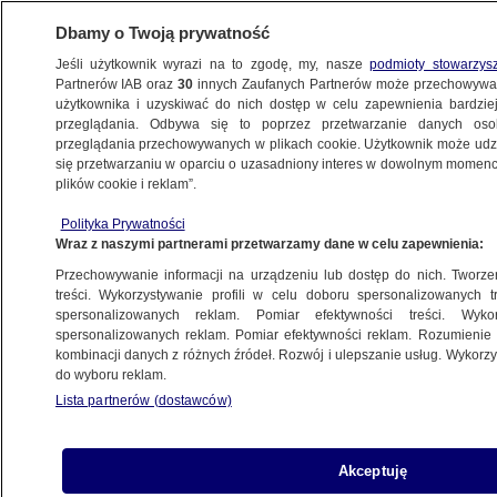
Dbamy o Twoją prywatność
Jeśli użytkownik wyrazi na to zgodę, my, nasze
podmioty stowarzys
Partnerów IAB oraz
30
innych Zaufanych Partnerów może przechowywa
BIZNES
użytkownika i uzyskiwać do nich dostęp w celu zapewnienia bardzi
przeglądania. Odbywa się to poprzez przetwarzanie danych os
przeglądania przechowywanych w plikach cookie. Użytkownik może udzie
Z KRAJU
się przetwarzaniu w oparciu o uzasadniony interes w dowolnym momencie
plików cookie i reklam”.
Oszuści stosują metodę na "bon
Polityka Prywatności
turystyczny". Ministerstwo ostrzega
Wraz z naszymi partnerami przetwarzamy dane w celu zapewnienia:
Przechowywanie informacji na urządzeniu lub dostęp do nich. Tworzeni
17.07.2020, 13:02
treści. Wykorzystywanie profili w celu doboru spersonalizowanych tr
spersonalizowanych reklam. Pomiar efektywności treści. Wyko
spersonalizowanych reklam. Pomiar efektywności reklam. Rozumienie o
Udostępnij
kombinacji danych z różnych źródeł. Rozwój i ulepszanie usług. Wykor
do wyboru reklam.
Lista partnerów (dostawców)
Akceptuję