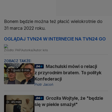
Bonem będzie można też płacić wielokrotnie do
31 marca 2022 roku.
OGLĄDAJ TVN24 W INTERNECIE NA TVN24 GO
Źródło: PAP
Autorka/Autor: kris
ZOBACZ TAKŻE:
Machulski mówi o relacji
1 godz 6 min
z przyrodnim bratem. To polityk
Konfederacji
Piotr Jacoń
Groziła Wojtyle, że "będzie
45 min
się w piekle smażył"