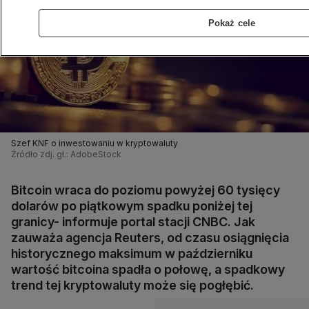
Pokaż cele
Szef KNF o inwestowaniu w kryptowaluty
Źródło zdj. gł.: AdobeStock
Bitcoin wraca do poziomu powyżej 60 tysięcy
dolarów po piątkowym spadku poniżej tej
granicy- informuje portal stacji CNBC. Jak
zauważa agencja Reuters, od czasu osiągnięcia
historycznego maksimum w październiku
wartość bitcoina spadła o połowę, a spadkowy
trend tej kryptowaluty może się pogłębić.