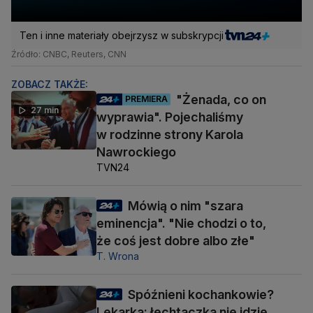
Ten i inne materiały obejrzysz w subskrypcji
Źródło: CNBC, Reuters, CNN
ZOBACZ TAKŻE:
"Żenada, co on
PREMIERA
27 min
wyprawia". Pojechaliśmy
w rodzinne strony Karola
Nawrockiego
TVN24
Mówią o nim "szara
eminencja". "Nie chodzi o to,
że coś jest dobre albo złe"
T. Wrona
Spóźnieni kochankowie?
Lekarka: łechtaczka nie idzie