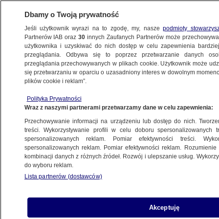
Dbamy o Twoją prywatność
Jeśli użytkownik wyrazi na to zgodę, my, nasze
podmioty stowarzys
Partnerów IAB oraz
30
innych Zaufanych Partnerów może przechowywa
BIZNES
użytkownika i uzyskiwać do nich dostęp w celu zapewnienia bardzi
przeglądania. Odbywa się to poprzez przetwarzanie danych os
przeglądania przechowywanych w plikach cookie. Użytkownik może udzie
RYNKI
się przetwarzaniu w oparciu o uzasadniony interes w dowolnym momencie
plików cookie i reklam”.
Bitcoin traci swój blask. Co dalej z rynkiem
Polityka Prywatności
kryptowalut
Wraz z naszymi partnerami przetwarzamy dane w celu zapewnienia:
Przechowywanie informacji na urządzeniu lub dostęp do nich. Tworzeni
Oprac.
Paulina Karpińska
treści. Wykorzystywanie profili w celu doboru spersonalizowanych tr
spersonalizowanych reklam. Pomiar efektywności treści. Wyko
9.06.2026, 19:40
spersonalizowanych reklam. Pomiar efektywności reklam. Rozumienie o
kombinacji danych z różnych źródeł. Rozwój i ulepszanie usług. Wykor
do wyboru reklam.
Posłuchaj artykułu
Czyta lektor AI
Lista partnerów (dostawców)
Akceptuję