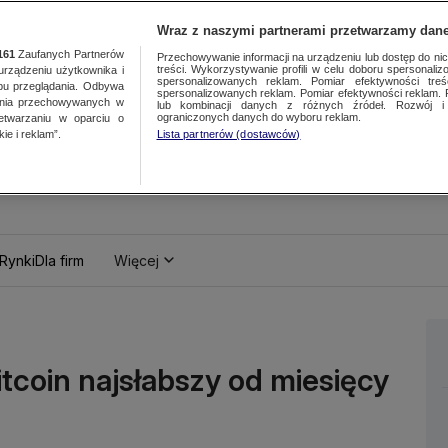
Wraz z naszymi partnerami przetwarzamy dane
161
Zaufanych Partnerów
Przechowywanie informacji na urządzeniu lub dostęp do nich.
treści. Wykorzystywanie profili w celu doboru spersonalizo
ządzeniu użytkownika i
spersonalizowanych reklam. Pomiar efektywności treś
bu przeglądania. Odbywa
spersonalizowanych reklam. Pomiar efektywności reklam. 
ania przechowywanych w
lub kombinacji danych z różnych źródeł. Rozwój i 
ograniczonych danych do wyboru reklam.
zetwarzaniu w oparciu o
ie i reklam”.
Lista partnerów (dostawców)
Rynki
Dla firm
Więcej
tcoin najsłabszy od miesięcy