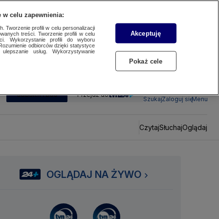
 w celu zapewnienia:
 Tworzenie profili w celu personalizacji
Akceptuję
wanych treści. Tworzenie profili w celu
ci. Wykorzystanie profili do wyboru
Rozumienie odbiorców dzięki statystyce
ulepszanie usług. Wykorzystywanie
Pokaż cele
SUBSKRYBUJ
Przejdź do
Szukaj
Zaloguj się
Menu
Czytaj
Słuchaj
Oglądaj
OGLĄDAJ NA ŻYWO