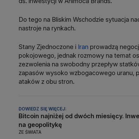
ds. inwestycji w Animoca Brands.
Do tego na Bliskim Wschodzie sytuacja nad
nastroje na rynkach.
Stany Zjednoczone i
Iran
prowadzą negocj
pokojowego, jednak rozmowy na temat os
zezwolenia na swobodny przepływ statków 
zapasów wysoko wzbogacowego uranu, prz
ataków z obu stron.
DOWIEDZ SIĘ WIĘCEJ:
Bitcoin najniżej od dwóch miesięcy. Inw
na geopolitykę
ZE ŚWIATA