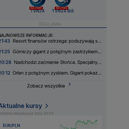
NA ŻYWO
NA ŻYWO
TVN24
TVN24 BiS
NAJNOWSZE INFORMACJE:
21:43
Resort finansów ostrzega: podszywają się
pod skarbówkę
21:25
Górniczy gigant z potężnym zastrzykiem
finansowym. "Może ustabilizować sytuację"
20:28
Nadchodzi zaćmienie Słońca. Specjalny
zespół oceni zagrożenie
20:12
Orlen z potężnym zyskiem. Gigant pokazał
wyniki
Zobacz wszystkie
Aktualne kursy
statnia aktualizacja: Dziś, 02:53
EUR/PLN