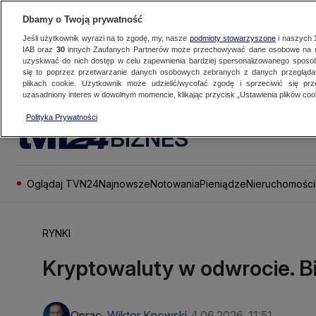
Dbamy o Twoją prywatność
Jeśli użytkownik wyrazi na to zgodę, my, nasze
podmioty stowarzyszone
i naszych
IAB oraz
30
innych Zaufanych Partnerów może przechowywać dane osobowe na ur
uzyskiwać do nich dostęp w celu zapewnienia bardziej spersonalizowanego sposo
się to poprzez przetwarzanie danych osobowych zebranych z danych przegląd
plikach cookie. Użytkownik może udzielić/wycofać zgodę i sprzeciwić się pr
uzasadniony interes w dowolnym momencie, klikając przycisk „Ustawienia plików cook
Polityka Prywatności
BIZNES
Oglądaj TVN24
Najnowsze
Notowania
Pieniądze
Nieruchomości
RYNKI
Kryptowaluty w odwrocie. Bi
Oprac.
Wiktor Knowski
4.06.2026, 11:51
|