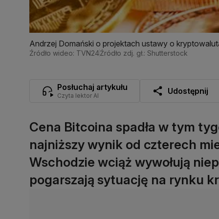
Andrzej Domański o projektach ustawy o kryptowalu
Źródło wideo: TVN24
Źródło zdj. gł.: Shutterstock
Posłuchaj artykułu
Udostępnij
Czyta lektor AI
Cena Bitcoina spadła w tym tygo
najniższy wynik od czterech mie
Wschodzie wciąż wywołują niep
pogarszają sytuację na rynku k