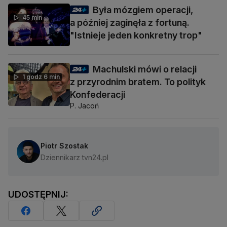
Była mózgiem operacji,
45 min
a później zaginęła z fortuną.
"Istnieje jeden konkretny trop"
Machulski mówi o relacji
1 godz 6 min
z przyrodnim bratem. To polityk
Konfederacji
P. Jacoń
Piotr Szostak
Dziennikarz tvn24.pl
UDOSTĘPNIJ: