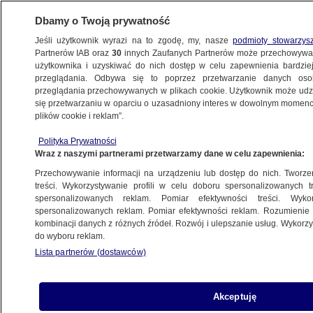
Dbamy o Twoją prywatność
Jeśli użytkownik wyrazi na to zgodę, my, nasze
podmioty stowarzys
Partnerów IAB oraz
30
innych Zaufanych Partnerów może przechowywa
użytkownika i uzyskiwać do nich dostęp w celu zapewnienia bardzi
przeglądania. Odbywa się to poprzez przetwarzanie danych os
przeglądania przechowywanych w plikach cookie. Użytkownik może udzie
się przetwarzaniu w oparciu o uzasadniony interes w dowolnym momencie
POLSKA
plików cookie i reklam”.
Zniknęła biała księga olimpijskiego
tokena Zondacrypto. Estończycy
Polityka Prywatności
Wraz z naszymi partnerami przetwarzamy dane w celu zapewnienia:
ostrzegają
Przechowywanie informacji na urządzeniu lub dostęp do nich. Tworzeni
treści. Wykorzystywanie profili w celu doboru spersonalizowanych tr
spersonalizowanych reklam. Pomiar efektywności treści. Wyko
Piotr Szostak
spersonalizowanych reklam. Pomiar efektywności reklam. Rozumienie o
8.05.2026, 20:49
kombinacji danych z różnych źródeł. Rozwój i ulepszanie usług. Wykor
do wyboru reklam.
Posłuchaj artykułu
Lista partnerów (dostawców)
Czyta lektor AI
stoński urząd nadzoru finansowego
Akceptuję