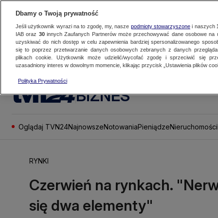
Dbamy o Twoją prywatność
Jeśli użytkownik wyrazi na to zgodę, my, nasze
podmioty stowarzyszone
i naszych
IAB oraz
30
innych Zaufanych Partnerów może przechowywać dane osobowe na ur
uzyskiwać do nich dostęp w celu zapewnienia bardziej spersonalizowanego sposo
się to poprzez przetwarzanie danych osobowych zebranych z danych przegląd
plikach cookie. Użytkownik może udzielić/wycofać zgodę i sprzeciwić się pr
uzasadniony interes w dowolnym momencie, klikając przycisk „Ustawienia plików cook
Polityka Prywatności
BIZNES
Oglądaj TVN24
Najnowsze
Notowania
Pieniądze
Nieruchomości
RYNKI
Czerwień na rynkach. "Nerw
się dwa elementy"