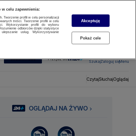
 w celu zapewnienia:
 Tworzenie profili w celu personalizacji
Akceptuję
wanych treści. Tworzenie profili w celu
ci. Wykorzystanie profili do wyboru
Rozumienie odbiorców dzięki statystyce
ulepszanie usług. Wykorzystywanie
Pokaż cele
SUBSKRYBUJ
Przejdź do
Szukaj
Zaloguj się
Menu
Czytaj
Słuchaj
Oglądaj
OGLĄDAJ NA ŻYWO