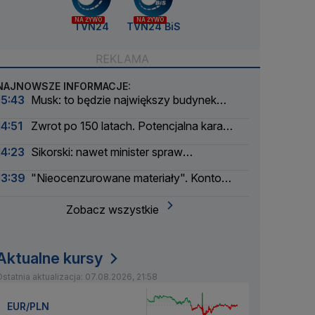
NA ŻYWO
NA ŻYWO
TVN24
TVN24 BiS
NAJNOWSZE INFORMACJE:
15:43
Musk: to będzie największy budynek
świata
14:51
Zwrot po 150 latach. Potencjalna kara
liczona w dziesiątkach tysięcy
14:23
Sikorski: nawet minister spraw
zagranicznych korzysta
13:39
"Nieocenzurowane materiały". Konto
świstaków na OnlyFans
Zobacz wszystkie
Aktualne kursy
statnia aktualizacja: 07.08.2026, 21:58
EUR/PLN