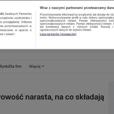
Wraz z naszymi partnerami przetwarzamy dane
161
Zaufanych Partnerów
Przechowywanie informacji na urządzeniu lub dostęp do nich.
treści. Wykorzystywanie profili w celu doboru spersonalizo
ządzeniu użytkownika i
spersonalizowanych reklam. Pomiar efektywności treś
bu przeglądania. Odbywa
spersonalizowanych reklam. Pomiar efektywności reklam. 
ania przechowywanych w
lub kombinacji danych z różnych źródeł. Rozwój i 
ograniczonych danych do wyboru reklam.
zetwarzaniu w oparciu o
ie i reklam”.
Lista partnerów (dostawców)
Rynki
Dla firm
Więcej
owość narasta, na co składają