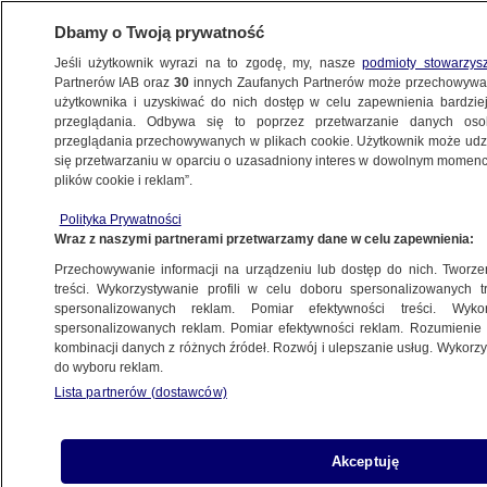
Dbamy o Twoją prywatność
Jeśli użytkownik wyrazi na to zgodę, my, nasze
podmioty stowarzys
Partnerów IAB oraz
30
innych Zaufanych Partnerów może przechowywa
BIZNES
użytkownika i uzyskiwać do nich dostęp w celu zapewnienia bardzi
przeglądania. Odbywa się to poprzez przetwarzanie danych os
przeglądania przechowywanych w plikach cookie. Użytkownik może udzie
RYNKI
się przetwarzaniu w oparciu o uzasadniony interes w dowolnym momencie
plików cookie i reklam”.
KNF czeka na konkrety ze strony banków
Polityka Prywatności
ws. "frankowiczów". "Na razie nie ma
Wraz z naszymi partnerami przetwarzamy dane w celu zapewnienia:
miejsca na dyskusję"
Przechowywanie informacji na urządzeniu lub dostęp do nich. Tworzeni
treści. Wykorzystywanie profili w celu doboru spersonalizowanych tr
16.03.2015, 17:18
spersonalizowanych reklam. Pomiar efektywności treści. Wyko
spersonalizowanych reklam. Pomiar efektywności reklam. Rozumienie o
kombinacji danych z różnych źródeł. Rozwój i ulepszanie usług. Wykor
Udostępnij
do wyboru reklam.
Lista partnerów (dostawców)
Akceptuję