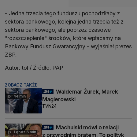
- Jedna trzecia tego funduszu pochodziłaby z
sektora bankowego, kolejna jedna trzecia też z
sektora bankowego, ale poprzez czasowe
"rozszczepienie" środków, które wpłacamy na
Bankowy Fundusz Gwarancyjny - wyjaśniał prezes
ZBP.
Autor: tol / Źródło: PAP
ZOBACZ TAKŻE:
Waldemar Żurek, Marek
44 min
Magierowski
TVN24
Machulski mówi o relacji
1 godz 6 min
z przyrodnim bratem. To polityk