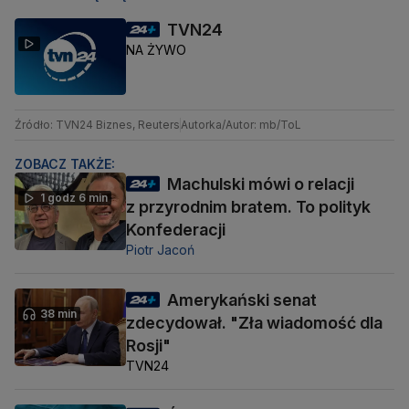
TVN24
NA ŻYWO
Źródło: TVN24 Biznes, Reuters
Autorka/Autor: mb/ToL
ZOBACZ TAKŻE:
Machulski mówi o relacji
1 godz 6 min
z przyrodnim bratem. To polityk
Konfederacji
Piotr Jacoń
Amerykański senat
38 min
zdecydował. "Zła wiadomość dla
Rosji"
TVN24