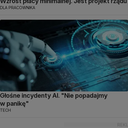
Wzrost płacy minimalnej. Jest projekt rządu
DLA PRACOWNIKA
Głośne incydenty AI. "Nie popadajmy
w panikę"
TECH