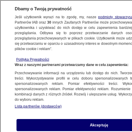
Dbamy o Twoją prywatność
Jeśli użytkownik wyrazi na to zgodę, my, nasze
podmioty stowarzys
Partnerów IAB oraz
30
innych Zaufanych Partnerów może przechowywa
BIZNES
użytkownika i uzyskiwać do nich dostęp w celu zapewnienia bardzi
przeglądania. Odbywa się to poprzez przetwarzanie danych os
przeglądania przechowywanych w plikach cookie. Użytkownik może udzie
RYNKI
się przetwarzaniu w oparciu o uzasadniony interes w dowolnym momencie
plików cookie i reklam”.
Huśtawka na walutach po słowach
Polityka Prywatności
prezesa Fedu. "Zmienił ton wypowiedzi"
Wraz z naszymi partnerami przetwarzamy dane w celu zapewnienia:
Przechowywanie informacji na urządzeniu lub dostęp do nich. Tworzeni
7.02.2023, 20:12
treści. Wykorzystywanie profili w celu doboru spersonalizowanych tr
spersonalizowanych reklam. Pomiar efektywności treści. Wyko
spersonalizowanych reklam. Pomiar efektywności reklam. Rozumienie o
Udostępnij
kombinacji danych z różnych źródeł. Rozwój i ulepszanie usług. Wykor
do wyboru reklam.
Lista partnerów (dostawców)
Akceptuję